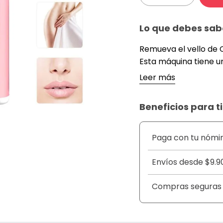
Lo que debes sab
Remueva el vello de Ca
Esta máquina tiene u
elegante y ergonómic
Leer más
ruido. Facilidad de m
diferentes usos.*** D
Beneficios para ti
50/60Hz.*** Velocida
horas.*** Tiempo de 
limpieza: cepillo de 
Paga con tu nómi
producto: 13,5*5,2 cm/
pasta.
Envíos desde $9.9
Compras seguras