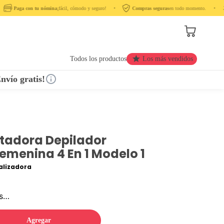
Paga con tu nómina
¡fácil, cómodo y seguro! ‎ ‎ ‎ ‎ •‎ ‎ ‎ ‎
Compras seguras
en todo momento. ‎ ‎ ‎ ‎ •‎ ‎ ‎ ‎ ‎
Todos los productos
Los más vendidos
nvío gratis!
tadora Depilador
emenina 4 En 1 Modelo 1
lizadora
os…
Agregar