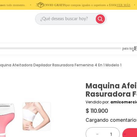
en todo momento. ‎ ‎ ‎ ‎ •‎ ‎ ‎ ‎ ‎
ENVIO GRATIS
por compras iguales o superiores a $300k
VER MÁS
‎ ‎ ‎ ‎ •‎ ‎ ‎ ‎
¡E
para tu
quina Afeitadora Depilador Rasuradora Femenina 4 En 1 Modelo 1
Maquina Afei
Rasuradora F
Vendido por:
amlcomercia
$ 110.900
Cargando comentari
－
＋