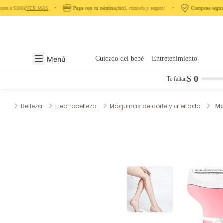
res a $300k
VER MÁS
‎ ‎ ‎ ‎ •‎ ‎ ‎ ‎
Paga con tu nómina
¡fácil, cómodo y seguro! ‎ ‎ ‎ ‎ •‎ ‎ ‎ ‎
Compras seguras
Menú
Cuidado del bebé
Entretenimiento
$ 0
Te faltan
Belleza
Electrobelleza
Máquinas de corte y afeitado
Ma