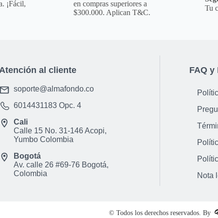
. ¡Fácil,
en compras superiores a
Tu c
$300.000. Aplican T&C.
Atención al cliente
FAQ y 
soporte@almafondo.co
Políti
6014431183
Opc. 4
Pregu
Cali
Térmi
Calle 15 No. 31-146 Acopi,
Yumbo Colombia
Políti
Bogotá
Políti
Av. calle 26 #69-76 Bogotá,
Colombia
Nota 
© Todos los derechos reservados. By