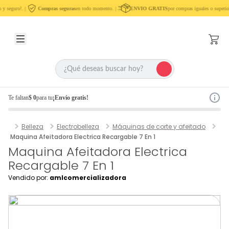
y seguro!. |
Compras seguras
en todo momento. |
ENVIO GRATIS
por compras iguales o superio
Te faltan
$ 0
para tu
¡Envío gratis!
Belleza
Electrobelleza
Máquinas de corte y afeitado
Maquina Afeitadora Electrica Recargable 7 En 1
Maquina Afeitadora Electrica
Recargable 7 En 1
Vendido por:
amlcomercializadora