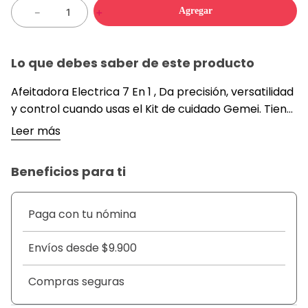
Agregar
－
＋
Lo que debes saber de este producto
Afeitadora Electrica 7 En 1 , Da precisión, versatilidad
y control cuando usas el Kit de cuidado Gemei. Tiene
cuchillas de acero quirúrgico que son fuertes y de
Leer más
larga duración, entregan precisión y comodidad. El
conjunto de fijación totalmente lavable le permite
Beneficios para ti
recortar, detallar, o afeitar el vello no deseado.
Además, la batería de litio recargable proporciona
40 minutos de tiempo de ejecución inalámbrico.
Paga con tu nómina
DETALLE
Envíos desde $9.900
• 7 herramientas en 1
• Cabezal para recorte
Compras seguras
• Cabezal para recorte de precisión