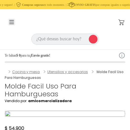
 y seguro!. |
Compras seguras
en todo momento. |
ENVIO GRATIS
por compras iguales o superio
Te faltan
$ 0
para tu
¡Envío gratis!
Cocina y mesa
Utensilios y accesorios
Molde Facil Uso
Para Hamburguesas
Molde Facil Uso Para
Hamburguesas
Vendido por:
amlcomercializadora
$ 54.900