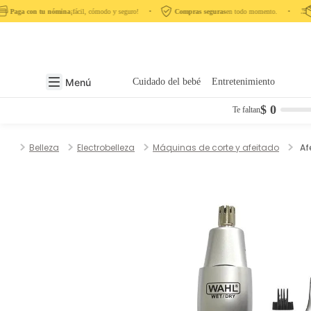
Paga con tu nómina
¡fácil, cómodo y seguro! ‎ ‎ ‎ ‎ •‎ ‎ ‎ ‎
Compras seguras
en todo momento. ‎ ‎ ‎ ‎ •‎ ‎ ‎ ‎ ‎
Menú
Cuidado del bebé
Entretenimiento
$ 0
Te faltan
Belleza
Electrobelleza
Máquinas de corte y afeitado
Af