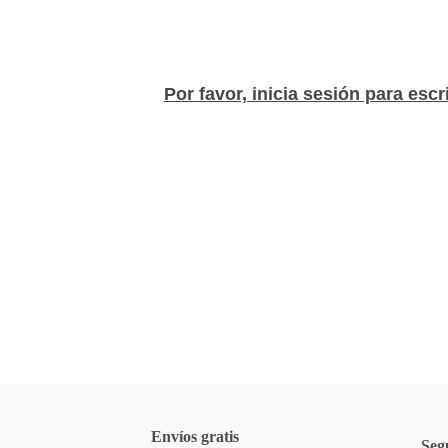
Rasuradora de Oidos
Rasuradora de cejas
Fácil de usar o Comp
Por favor, inicia sesión para escr
a
Envíos gratis
Seg