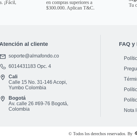
. ¡Fácil,
en compras superiores a
Tu c
$300.000. Aplican T&C.
Atención al cliente
FAQ y 
soporte@almafondo.co
Políti
6014431183
Opc. 4
Pregu
Cali
Térmi
Calle 15 No. 31-146 Acopi,
Yumbo Colombia
Políti
Bogotá
Políti
Av. calle 26 #69-76 Bogotá,
Colombia
Nota 
© Todos los derechos reservados. By