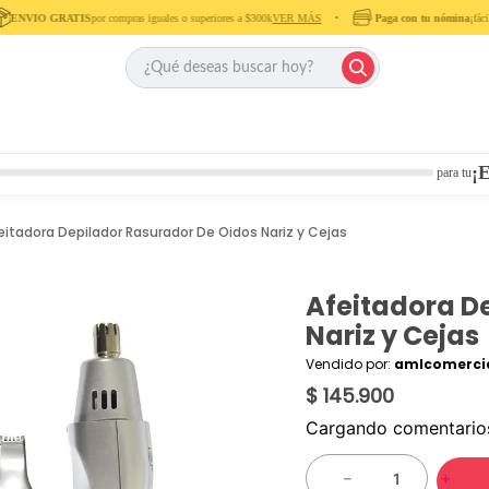
ENVIO GRATIS
por compras iguales o superiores a $300k
VER MÁS
‎ ‎ ‎ ‎ •‎ ‎ ‎ ‎
Paga con tu nómina
¡fácil, 
¡E
para tu
eitadora Depilador Rasurador De Oidos Nariz y Cejas
Afeitadora D
Nariz y Cejas
Vendido por:
amlcomercia
$ 145.900
Cargando comentari
－
＋