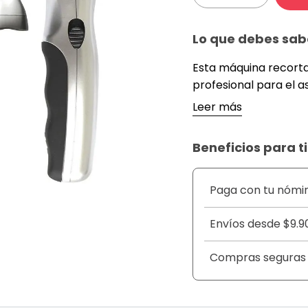
Lo que debes sab
Esta máquina recorta
profesional para el as
viene incluida en el 
Leer más
necesidad de depilar.
recortar vello de la na
Beneficios para ti
puede enjuagar fácil
mejor que nuestros p
siempre bien presen
Paga con tu nómi
estamos seguros que 
radiante y reflejar e
Envíos desde $9.9
opciones.
Compras seguras
DETALLE
Rasuradora de nariz