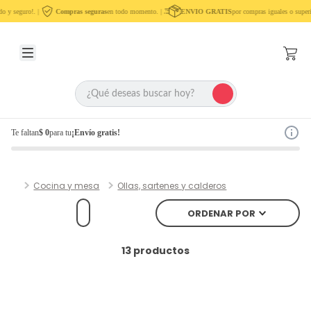
o y seguro!. |
Compras seguras
en todo momento. |
ENVIO GRATIS
por compras iguales o super
Te faltan
$ 0
para tu
¡Envío gratis!
Cocina y mesa
Ollas, sartenes y calderos
ORDENAR POR
13
productos