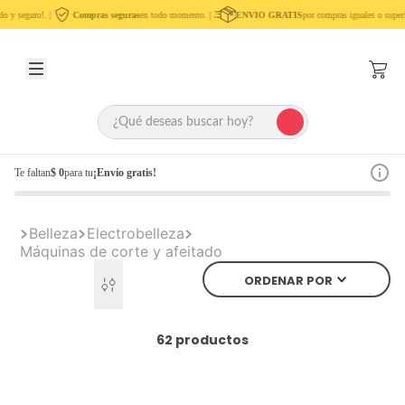
o y seguro!. |
Compras seguras
en todo momento. |
ENVIO GRATIS
por compras iguales o super
Te faltan
$ 0
para tu
¡Envío gratis!
Belleza
Electrobelleza
Máquinas de corte y afeitado
ORDENAR POR
62
productos