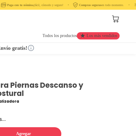
Paga con tu nómina
¡fácil, cómodo y seguro! ‎ ‎ ‎ ‎ •‎ ‎ ‎ ‎
Compras seguras
en todo momento. ‎ ‎ ‎ ‎ •‎ ‎ ‎ ‎ ‎
Todos los productos
Los más vendidos
nvío gratis!
a Piernas Descanso y
ostural
lizadora
os…
Agregar