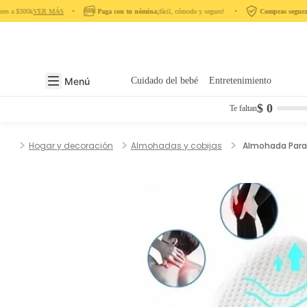
es a $300k
VER MÁS
‎ ‎ ‎ ‎ •‎ ‎ ‎ ‎
Paga con tu nómina
¡fácil, cómodo y seguro! ‎ ‎ ‎ ‎ •‎ ‎ ‎ ‎
Compras seguras
e
Menú
Cuidado del bebé
Entretenimiento
$ 0
Te faltan
Hogar y decoración
Almohadas y cobijas
Almohada Para 