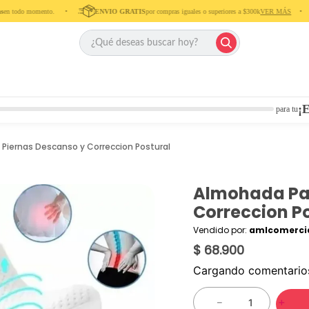
n todo momento. ‎ ‎ ‎ ‎ •‎ ‎ ‎ ‎ ‎
ENVIO GRATIS
por compras iguales o superiores a $300k
VER MÁS
‎ ‎ ‎ ‎ •‎ ‎ ‎ ‎
¡E
para tu
Piernas Descanso y Correccion Postural
Almohada Par
Correccion P
Vendido por:
amlcomercia
$ 68.900
Cargando comentari
－
＋