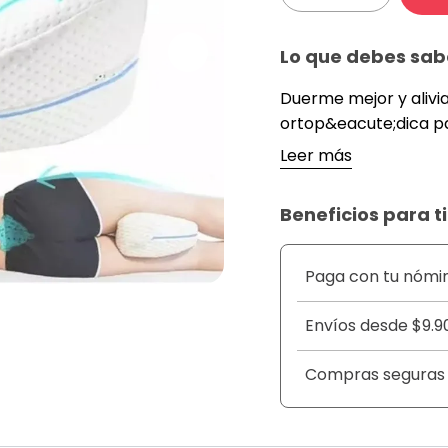
Lo que debes sab
Duerme mejor y alivi
ortop&eacute;dica pa
postura y reducir la 
Leer más
rodillas. Su dise&nt
placentero y evita el
Beneficios para ti
alineaci&oacute;n nat
de dolor lumbar, ci&a
musculares.
Paga con tu nómi
&nbsp;
Fabricada con espuma
Envíos desde $9.9
almohada nunca pier
cuerpo. Su funda es t
Compras seguras
f&aacute;cil limpieza
&nbsp;