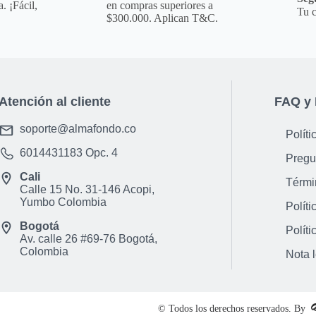
disponibilidad en el
. ¡Fácil,
en compras superiores a
Tu c
**INFORMACION IMPORT
$300.000. Aplican T&C.
para que puedas ver 
es la opci&oacute;n 
aclaraci&oacute;n par
otro color.**
Atención al cliente
FAQ y 
NOTA : La foto de est
incluye ning&uacute;n
soporte@almafondo.co
Políti
ni ning&uacute;n otr
6014431183
Opc. 4
Observaciones De Gar
Pregu
de este producto es 
Cali
Térmi
Calle 15 No. 31-146 Acopi,
f&aacute;brica, no p
Yumbo Colombia
Políti
desconocimiento de us
Bogotá
tramitar&aacute; bajo
Políti
Av. calle 26 #69-76 Bogotá,
condiciones establec
Colombia
Nota 
© Todos los derechos reservados. By