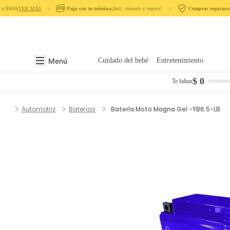
a $300k
VER MÁS
‎ ‎ ‎ ‎ •‎ ‎ ‎ ‎
Paga con tu nómina
¡fácil, cómodo y seguro! ‎ ‎ ‎ ‎ •‎ ‎ ‎ ‎
Compras seguras
en tod
Menú
Cuidado del bebé
Entretenimiento
$ 0
Te faltan
Automotriz
Baterías
Batería Moto Magna Gel -YB6.5-LB