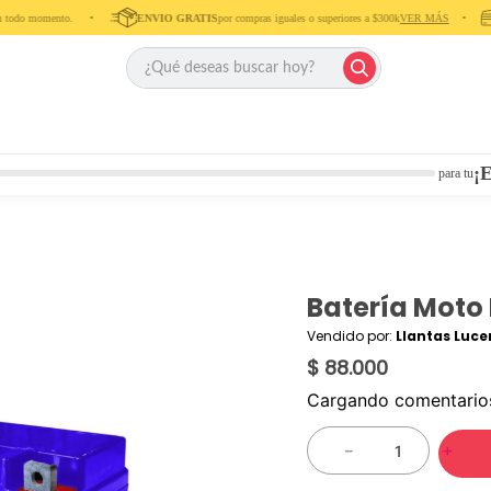
o momento. ‎ ‎ ‎ ‎ •‎ ‎ ‎ ‎ ‎
ENVIO GRATIS
por compras iguales o superiores a $300k
VER MÁS
‎ ‎ ‎ ‎ •‎ ‎ ‎ ‎
¡E
para tu
Batería Moto
Vendido por:
Llantas Luce
$ 88.000
Cargando comentari
－
＋