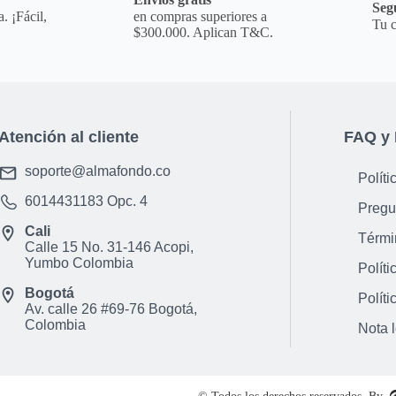
Seg
. ¡Fácil,
en compras superiores a
Tu c
$300.000. Aplican T&C.
Atención al cliente
FAQ y 
soporte@almafondo.co
Políti
6014431183
Opc. 4
Pregu
Cali
Térmi
Calle 15 No. 31-146 Acopi,
Yumbo Colombia
Políti
Bogotá
Políti
Av. calle 26 #69-76 Bogotá,
Colombia
Nota 