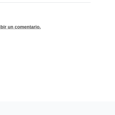
neray 125, Tongko 100/110/125/150, entre
ibir un comentario.