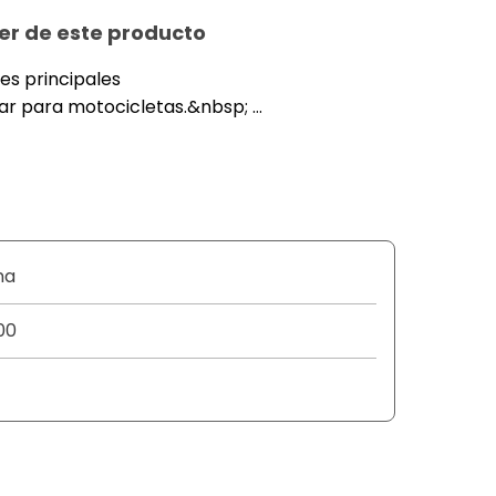
er de este producto
es principales
, y evita fugas.&nbsp;
madas:
na
bsp;
00
ípico para este