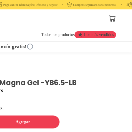
Paga con tu nómina
¡fácil, cómodo y seguro! ‎ ‎ ‎ ‎ •‎ ‎ ‎ ‎
Compras seguras
en todo momento. ‎ ‎ ‎ ‎ •‎ ‎ ‎ ‎ ‎
Todos los productos
Los más vendidos
nvío gratis!
 Magna Gel -YB6.5-LB
ro
os…
Agregar