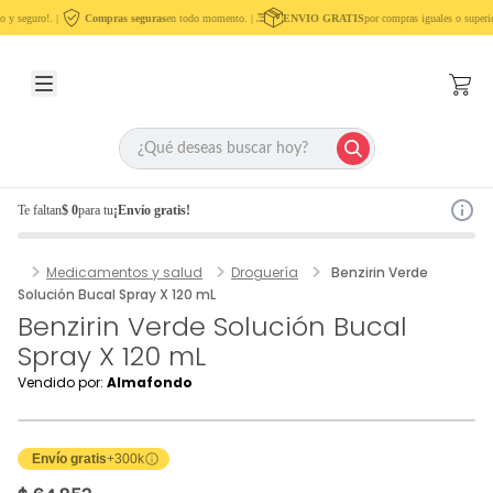
 y seguro!. |
Compras seguras
en todo momento. |
ENVIO GRATIS
por compras iguales o superio
Te faltan
$ 0
para tu
¡Envío gratis!
Medicamentos y salud
Droguería
Benzirin Verde
Solución Bucal Spray X 120 mL
Benzirin Verde Solución Bucal
Spray X 120 mL
Vendido por:
Almafondo
Envío gratis
+300k