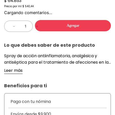
$ 64.853
Precio por
ml
$ 540,44
Cargando comentarios…
Agregar
－
＋
Lo que debes saber de este producto
Spray de acción antiinflamatoria, analgésica y
antiséptica para el tratamiento de afecciones en la
boca y garganta. Alivia rápidamente el dolor
Leer más
causado por faringitis, amigdalitis o aftas, actuando
directamente sobre la zona afectada para reducir
Beneficios para ti
la inflamación y combatir infecciones leves.
Paga con tu nómina
Envíos desde $9.900