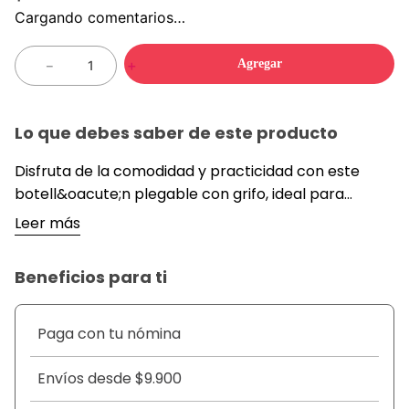
Cargando comentarios…
Agregar
－
＋
Lo que debes saber de este producto
Disfruta de la comodidad y practicidad con este
botell&oacute;n plegable con grifo, ideal para
almacenar y servir agua, jugos o cualquier bebida en
Leer más
tu hogar, camping, oficina o eventos. Su dise&ntilde;o
compacto y retr&aacute;ctil permite ahorrar
Beneficios para ti
espacio cuando no est&aacute; en uso, facilitando su
transporte y almacenamiento. Adem&aacute;s,
cuenta con una base estable y una llave
Paga con tu nómina
dispensadora que evita derrames, asegurando una
experiencia c&oacute;moda y
Envíos desde $9.900
segura.&nbsp;&nbsp;&nbsp;&nbsp;&nbsp;