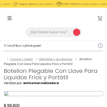
 y seguro!. |
Compras seguras
en todo momento. |
ENVIO GRATIS
por compras iguales o superio
Te faltan
$ 0
para tu
¡Envío gratis!
Cocina y mesa
Utensilios y accesorios
Botellon
Plegable Con Llave Para Liquidos Fríos y Portátil
Botellon Plegable Con Llave Para
Liquidos Fríos y Portátil
Vendido por:
amlcomercializadora
$ 86.900