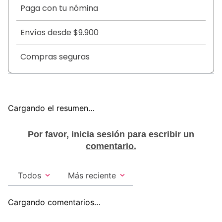
una cubierta súper suave de algodón. Además se
Paga con tu nómina
adaptan a tu cuerpo gracias a su diseño anatómico,
delgado y discreto. Siéntete limpia, seca y cómoda
Envíos desde $9.900
todos los días sin perder tu estilo. Elige el que
prefieras entre CAREFREE® Protección y CAREFREE®
Compras seguras
Protección Flexi que se adapta a todos los estilos de
ropa interior.
Cargando el resumen…
Por favor, inicia sesión para escribir un
comentario.
Todos
Más reciente
Cargando comentarios…