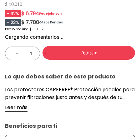
$ 10.010
$ 6.794
-
32
%
Fedejohnson
$ 7.700
-
23
%
Otros Fondos
Precio por
und
$ 169,85
Cargando comentarios…
Agregar
－
＋
Lo que debes saber de este producto
Los protectores CAREFREE® Protección ¡Ideales para
prevenir filtraciones justo antes y después de tu
periodo! Evitan filtraciones en caso de que tengas
Leer más
posibles descargas gracias a su barrera plástica que
las retiene en el protector y fuera de tu ropa
Beneficios para ti
interior. Son ideales para usar como respaldo de tus
tampones; logra neutralizar posibles olores y tienen