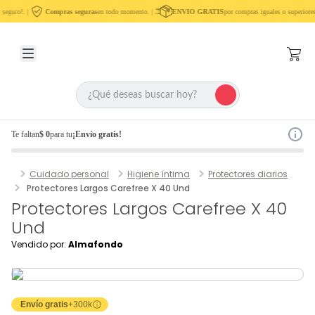
seguro!. |
Compras seguras
en todo momento. |
ENVIO GRATIS
por compras iguales o superiores
Te faltan
$ 0
para tu
¡Envío gratis!
Cuidado personal
Higiene íntima
Protectores diarios
Protectores Largos Carefree X 40 Und
Protectores Largos Carefree X 40
Und
Vendido por:
Almafondo
Envío gratis
+300k