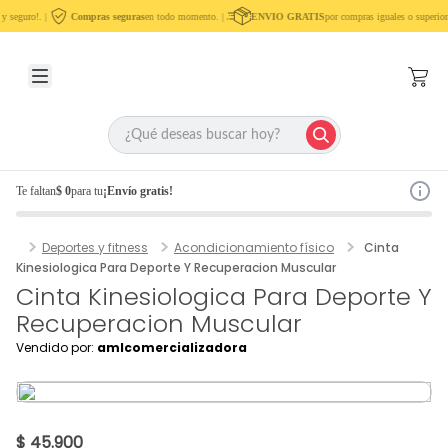
y seguro!. |
Compras seguras
en todo momento. |
ENVIO GRATIS
por compras iguales o superior
Te faltan
$ 0
para tu
¡Envío gratis!
Deportes y fitness
Acondicionamiento físico
Cinta
Kinesiologica Para Deporte Y Recuperacion Muscular
Cinta Kinesiologica Para Deporte Y
Recuperacion Muscular
Vendido por:
amlcomercializadora
$ 45.900