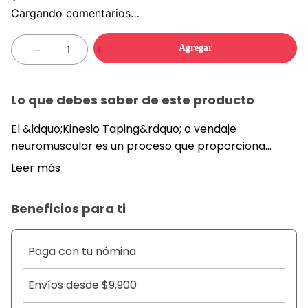
Cargando comentarios…
Agregar
－
＋
Lo que debes saber de este producto
El &ldquo;Kinesio Taping&rdquo; o vendaje
neuromuscular es un proceso que proporciona
estabilidad y apoyo a las articulaciones y los
Leer más
m&uacute;sculos sin afectar a su amplitud de
movimiento o circulaci&oacute;n. Se utiliza para el
Beneficios para ti
mantenimiento preventivo, recuperaci&oacute;n de
lesiones tanto musculares como articulares y en el
manejo del dolor y los edemas.
Paga con tu nómina
&nbsp;
DETALLES
Envíos desde $9.900
&nbsp;