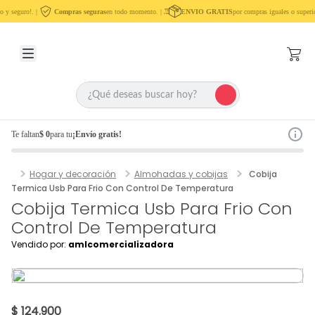
 y seguro!. |
Compras seguras
en todo momento. |
ENVIO GRATIS
por compras iguales o superio
Te faltan
$ 0
para tu
¡Envío gratis!
Hogar y decoración
Almohadas y cobijas
Cobija
Termica Usb Para Frio Con Control De Temperatura
Cobija Termica Usb Para Frio Con
Control De Temperatura
Vendido por:
amlcomercializadora
$ 124.900