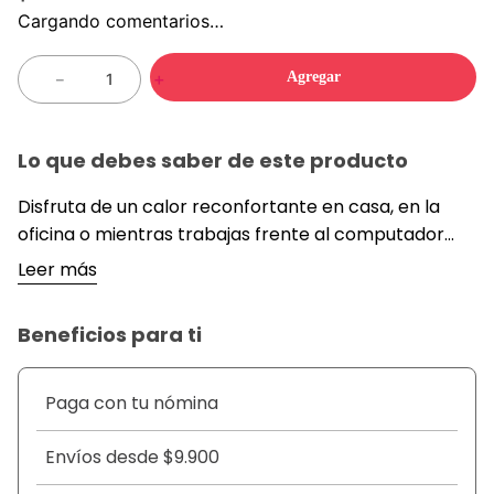
Cargando comentarios…
Agregar
－
＋
Lo que debes saber de este producto
Disfruta de un calor reconfortante en casa, en la
oficina o mientras trabajas frente al computador
con esta cobija el&eacute;ctrica con puerto USB.
Leer más
Fabricada en suave franela, es ideal para combatir
el fr&iacute;o sin perder movilidad. Cuenta con 3
Beneficios para ti
niveles de temperatura ajustables, sistema de
calefacci&oacute;n por fibra de carbono,
bot&oacute;n de encendido de un solo toque y
Paga con tu nómina
dise&ntilde;o lavable. Perfecta para mantenerte
abrigado en d&iacute;as fr&iacute;os de forma
Envíos desde $9.900
pr&aacute;ctica y segura.