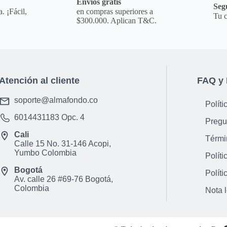
a
Envíos gratis
Seg
. ¡Fácil,
en compras superiores a
Tu c
$300.000. Aplican T&C.
Atención al cliente
FAQ y 
soporte@almafondo.co
Políti
6014431183
Opc. 4
Pregu
Cali
Térmi
Calle 15 No. 31-146 Acopi,
Yumbo Colombia
Políti
Bogotá
Políti
Av. calle 26 #69-76 Bogotá,
Colombia
Nota 