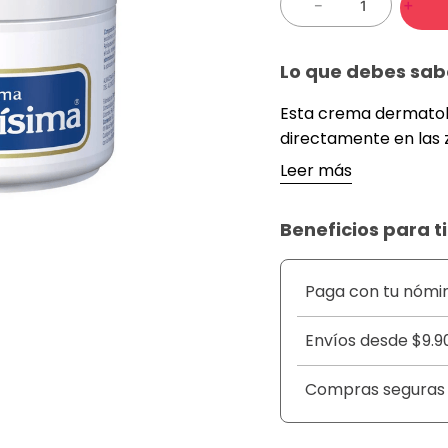
－
＋
Lo que debes sab
Esta crema dermatoló
directamente en las 
hiperpigmentación, 
Leer más
manchas oscuras caus
factores hormonales. 
Beneficios para ti
tono cutáneo de mane
crema facilita una ap
la rutina nocturna pa
Paga con tu nómi
del cutis con el uso 
Envíos desde $9.9
Compras seguras