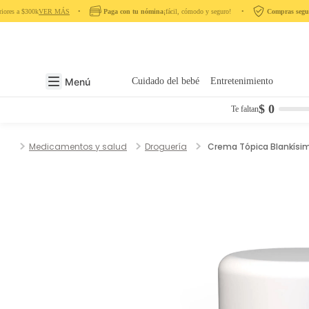
ores a $300k
VER MÁS
‎ ‎ ‎ ‎ •‎ ‎ ‎ ‎
Paga con tu nómina
¡fácil, cómodo y seguro! ‎ ‎ ‎ ‎ •‎ ‎ ‎ ‎
Compras segura
Menú
Cuidado del bebé
Entretenimiento
$ 0
Te faltan
Medicamentos y salud
Droguería
Crema Tópica Blankísi