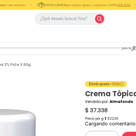
s
en todo momento. ‎ ‎ ‎ ‎ •‎ ‎ ‎ ‎ ‎
ENVIO GRATIS
por compras iguales o superiores a $300k
VER MÁS
‎ ‎ ‎ ‎ •‎ ‎ ‎ ‎
¡E
para tu
ma 2% Pote X 60g
Envío gratis
+300k
Crema Tópica
Vendido por:
Almafondo
$ 37.338
Precio por
g
$ 622,30
Cargando comentari