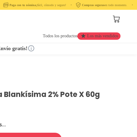
Paga con tu nómina
¡fácil, cómodo y seguro! ‎ ‎ ‎ ‎ •‎ ‎ ‎ ‎
Compras seguras
en todo momento. ‎ ‎ ‎ ‎ •‎ ‎ ‎ ‎ ‎
Todos los productos
Los más vendidos
nvío gratis!
 Blankísima 2% Pote X 60g
os…