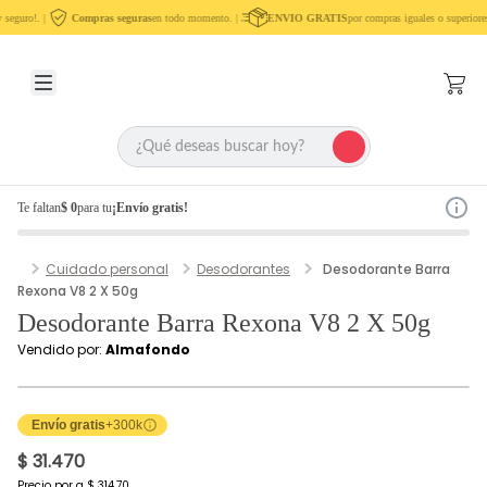
seguro!. |
Compras seguras
en todo momento. |
ENVIO GRATIS
por compras iguales o superiore
Te faltan
$ 0
para tu
¡Envío gratis!
Cuidado personal
Desodorantes
Desodorante Barra
Rexona V8 2 X 50g
Desodorante Barra Rexona V8 2 X 50g
Vendido por:
Almafondo
Envío gratis
+300k
$ 31.470
Precio por
g
$ 314,70