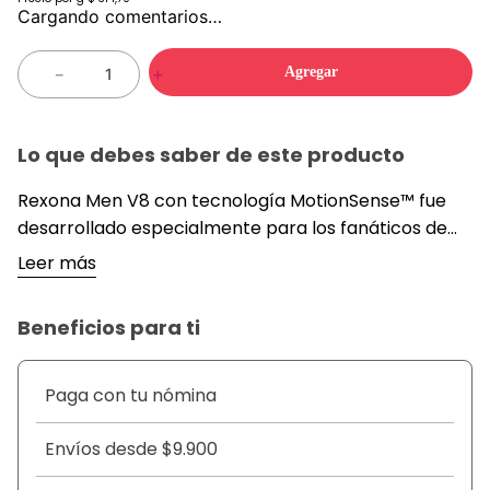
Cargando comentarios…
Agregar
－
＋
Lo que debes saber de este producto
Rexona Men V8 con tecnología MotionSense™ fue
desarrollado especialmente para los fanáticos de
los autos. Es dinámico y fresco. Protege de la
Leer más
transpiración y del mal olor hasta por 48 horas.
Ahora los amantes de la velocidad tienen un
Beneficios para ti
antitranspirante que les permite vivir la vida a su
ritmo. No tiene alcohol etílico. Entre más te mueves,
más te protege. Su innovadora tecnología
Paga con tu nómina
Motionsense™ contiene exclusivas microcápsulas
que con la fricción en las axilas originada por el
Envíos desde $9.900
movimiento de los brazos hace que se estallen,