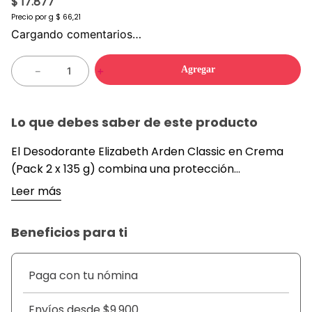
$ 17.877
Precio por
g
$ 66,21
Cargando comentarios…
Agregar
－
＋
Lo que debes saber de este producto
El Desodorante Elizabeth Arden Classic en Crema
(Pack 2 x 135 g) combina una protección
antitranspirante de alto rendimiento con la
Leer más
elegancia de su fragancia floral icónica. Su textura
cremosa y suavizante se desliza delicadamente
Beneficios para ti
sobre la piel, ofreciendo una barrera eficaz contra la
humedad y el mal olor sin causar irritaciones. Este
formato ahorro de dos unidades de 135 g es ideal
Paga con tu nómina
para un cuidado diario prolongado, dejando las axilas
tersas, secas y sutilmente perfumadas con el sello
Envíos desde $9.900