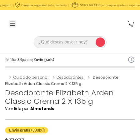
 seguro!. |
Compras seguras
en todo momento. |
ENVIO GRATIS
por compras iguales o superiore
Te faltan
$ 0
para tu
¡Envío gratis!
Cuidado personal
Desodorantes
Desodorante
Elizabeth Arden Classic Crema 2 X 135 g
Desodorante Elizabeth Arden
Classic Crema 2 X 135 g
Vendido por:
Almafondo
Envío gratis
+300k