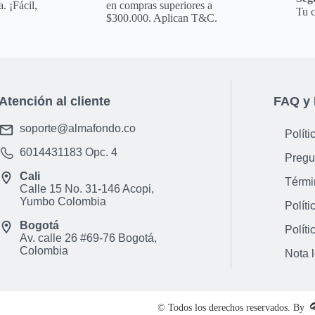
Organizaci&oacute;n 
. ¡Fácil,
en compras superiores a
Tu c
cocina con una solu
$300.000. Aplican T&C.
Alimentaci&oacute;n 
cantidad de comida 
saludables.
Atención al cliente
FAQ y 
**INFORMACION IMPORT
para que puedas ver 
soporte@almafondo.co
Políti
es la opci&oacute;n 
6014431183
Opc. 4
aclaraci&oacute;n par
Pregu
otro color.**
Cali
Térmi
Calle 15 No. 31-146 Acopi,
NOTA : La foto de est
Yumbo Colombia
Políti
incluye ning&uacute;n
Bogotá
ni ning&uacute;n otr
Políti
Av. calle 26 #69-76 Bogotá,
Observaciones De Gar
Colombia
Nota 
garant&iacute;a de e
defectos de f&aacute
mal uso o por descono
© Todos los derechos reservados. By