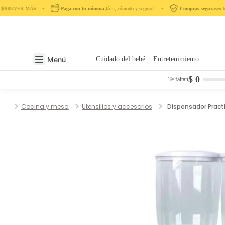
$300k
VER MÁS
‎ ‎ ‎ ‎ •‎ ‎ ‎ ‎
Paga con tu nómina
¡fácil, cómodo y seguro! ‎ ‎ ‎ ‎ •‎ ‎ ‎ ‎
Compras seguras
en todo 
Menú
Cuidado del bebé
Entretenimiento
$ 0
Te faltan
Cocina y mesa
Utensilios y accesorios
Dispensador Pract