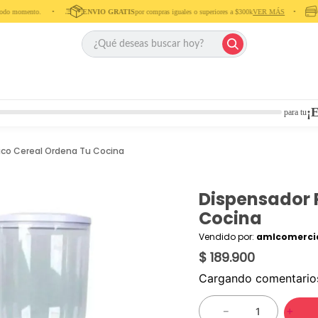
momento. ‎ ‎ ‎ ‎ •‎ ‎ ‎ ‎ ‎
ENVIO GRATIS
por compras iguales o superiores a $300k
VER MÁS
‎ ‎ ‎ ‎ •‎ ‎ ‎ ‎
P
¡E
para tu
ico Cereal Ordena Tu Cocina
Dispensador 
Cocina
Vendido por:
amlcomercia
$ 189.900
Cargando comentari
－
＋