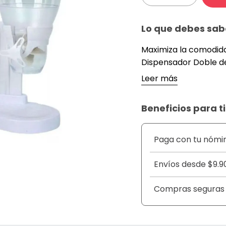
Lo que debes sab
Maximiza la comodida
Dispensador Doble de
elegante y funcional 
Leer más
granos y snacks favor
cajas abiertas y los 
Beneficios para ti
la manivela, sirve l
frescura y sabor. Ide
es tambi&eacute;n un
Paga con tu nómi
y equilibrada.
&nbsp;
Envíos desde $9.9
DETALLES
&nbsp;
Compras seguras
Capacidad Dual: Dos 