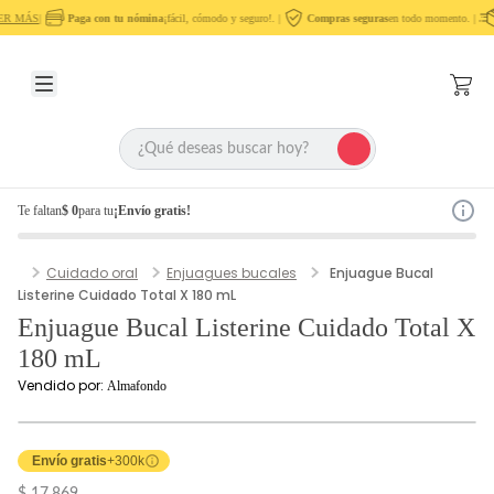
R MÁS
|
Paga con tu nómina
¡fácil, cómodo y seguro!. |
Compras seguras
en todo momento. |
Te faltan
$ 0
para tu
¡Envío gratis!
Cuidado oral
Enjuagues bucales
Enjuague Bucal
Listerine Cuidado Total X 180 mL
Enjuague Bucal Listerine Cuidado Total X
180 mL
Vendido por:
Almafondo
Envío gratis
+300k
$ 17.869