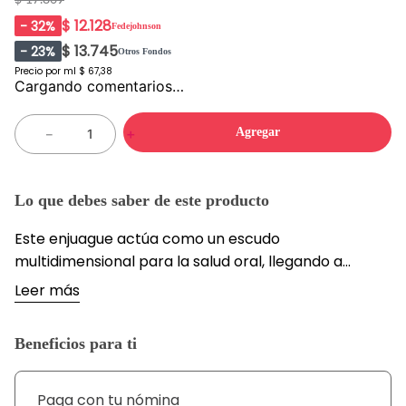
$ 12.128
-
32
%
Fedejohnson
$ 13.745
-
23
%
Otros Fondos
Precio por
ml
$ 67,38
Cargando comentarios…
Agregar
－
＋
Lo que debes saber de este producto
Este enjuague actúa como un escudo
multidimensional para la salud oral, llegando a
rincones donde el cepillado tradicional no tiene
Leer más
alcance. Su fórmula avanzada integra seis beneficios
clave: previene las caries, fortalece el esmalte
Beneficios para ti
dental, reduce la formación de placa, mantiene las
encías sanas, combate los gérmenes que causan el
mal aliento y ayuda a preservar el blanco natural de
Paga con tu nómina