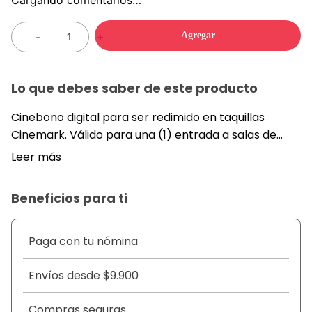
Agregar
－
＋
Lo que debes saber de este producto
Cinebono digital para ser redimido en taquillas
Cinemark. Válido para una (1) entrada a salas de
cine en localidad general. Cobertura nacional.
Leer más
Beneficios para ti
Paga con tu nómina
Envíos desde $9.900
Compras seguras