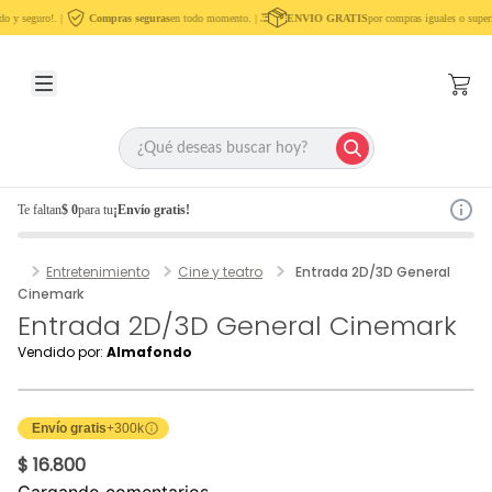
o y seguro!. |
Compras seguras
en todo momento. |
ENVIO GRATIS
por compras iguales o superi
Te faltan
$ 0
para tu
¡Envío gratis!
Entretenimiento
Cine y teatro
Entrada 2D/3D General
Cinemark
Entrada 2D/3D General Cinemark
Vendido por:
Almafondo
Envío gratis
+300k
$ 16.800
Cargando comentarios…