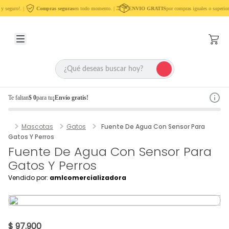
y seguro!. |
Compras seguras
en todo momento. |
ENVIO GRATIS
por compras iguales o superior
Te faltan
$ 0
para tu
¡Envío gratis!
Mascotas
Gatos
Fuente De Agua Con Sensor Para
Gatos Y Perros
Fuente De Agua Con Sensor Para
Gatos Y Perros
Vendido por:
amlcomercializadora
$ 97.900