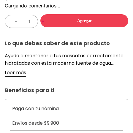
Cargando comentarios…
Agregar
－
＋
Lo que debes saber de este producto
Ayuda a mantener a tus mascotas correctamente
hidratadas con esta moderna fuente de agua
automatica. Gracias a su sistema de circulacion
Leer más
continua, el agua permanece en movimiento,
ayudando a conservarla fresca y mas atractiva para
Beneficios para ti
gatos y perros.
&nbsp;
Su dise&ntilde;o transparente permite visualizar
Paga con tu nómina
facilmente el nivel del agua, mientras que su sistema
de filtracion ayuda a mejorar la calidad del agua
Envíos desde $9.900
para el consumo diario de tu mascota.