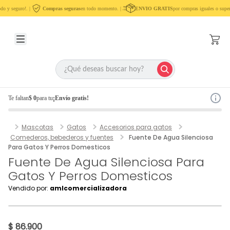
do y seguro!. |
Compras seguras
en todo momento. |
ENVIO GRATIS
por compras iguales o super
Te faltan
$ 0
para tu
¡Envío gratis!
Mascotas
Gatos
Accesorios para gatos
Comederos, bebederos y fuentes
Fuente De Agua Silenciosa
Para Gatos Y Perros Domesticos
Fuente De Agua Silenciosa Para
Gatos Y Perros Domesticos
Vendido por:
amlcomercializadora
$ 86.900