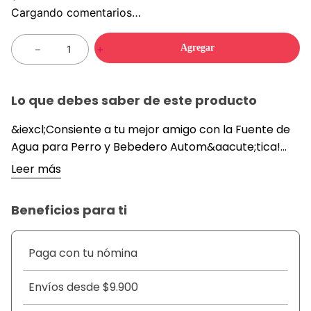
Cargando comentarios…
Agregar
－
＋
Lo que debes saber de este producto
&iexcl;Consiente a tu mejor amigo con la Fuente de
Agua para Perro y Bebedero Autom&aacute;tica!
Este innovador bebedero, es perfecto para
Leer más
mantener a tu mascota hidratada de forma
constante y con agua fresca. Su dise&ntilde;o
Beneficios para ti
moderno y funcional se adapta a cualquier espacio,
brindando comodidad y bienestar a tu peludo
compa&ntilde;ero.
Paga con tu nómina
&nbsp;
Esta fuente de agua est&aacute; fabricada con
Envíos desde $9.900
material ABS resistente y duradero. Sus dimensiones