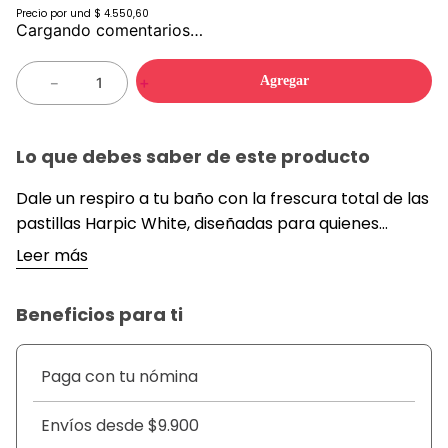
Precio por
und
$ 4.550,60
Cargando comentarios…
Agregar
－
＋
Lo que debes saber de este producto
Dale un respiro a tu baño con la frescura total de las
pastillas Harpic White, diseñadas para quienes
buscan una higiene impecable sin alterar el color del
Leer más
agua. Su acción automática se activa en cada
descarga, liberando agentes blanqueadores que
Beneficios para ti
mantienen la taza radiante y libre de la acumulación
de sarro. A diferencia de las versiones con color,
esta variante se enfoca en una limpieza discreta
Paga con tu nómina
pero potente, garantizando un entorno libre de
gérmenes y manchas visibles.
Envíos desde $9.900