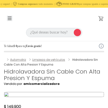
y seguro!. |
Compras seguras
en todo momento. |
ENVIO GRATIS
por compras iguales o superio
Te faltan
$ 0
para tu
¡Envío gratis!
Automotriz
Limpieza de vehículos
Hidrolavadora Sin
Cable Con Alta Presion Y Espuma
Hidrolavadora Sin Cable Con Alta
Presion Y Espuma
Vendido por:
amlcomercializadora
$ 149.900