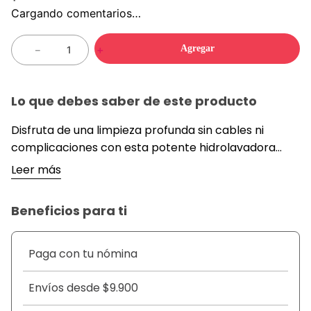
Cargando comentarios…
Agregar
－
＋
Lo que debes saber de este producto
Disfruta de una limpieza profunda sin cables ni
complicaciones con esta potente hidrolavadora
port&aacute;til a bater&iacute;a. Ideal para lavar
Leer más
veh&iacute;culos, fachadas, terrazas, bicicletas,
herramientas y mucho m&aacute;s. Gracias a su
Beneficios para ti
dise&ntilde;o ergon&oacute;mico, manguera de
succi&oacute;n con filtro y diferentes boquillas
intercambiables, podr&aacute;s ajustar el chorro
Paga con tu nómina
seg&uacute;n la superficie y eliminar hasta la
suciedad m&aacute;s dif&iacute;cil. Ll&eacute;vala a
Envíos desde $9.900
cualquier parte, &uacute;sala con baldes o tanques,