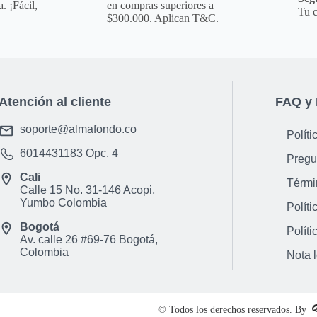
**INFORMACION IMPORT
. ¡Fácil,
en compras superiores a
Tu c
para que puedas ver 
$300.000. Aplican T&C.
es la opci&oacute;n 
aclaraci&oacute;n par
otro color.**
NOTA : La foto de est
Atención al cliente
FAQ y 
incluye ning&uacute;n
ni ning&uacute;n otr
soporte@almafondo.co
Políti
Observaciones De Gar
6014431183
Opc. 4
de este producto es 
Pregu
f&aacute;brica, no p
Cali
Térmi
Calle 15 No. 31-146 Acopi,
desconocimiento de us
Yumbo Colombia
Políti
tramitar&aacute; bajo
Bogotá
condiciones establec
Políti
Av. calle 26 #69-76 Bogotá,
Colombia
Nota 
© Todos los derechos reservados. By