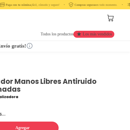
Paga con tu nómina
¡fácil, cómodo y seguro! ‎ ‎ ‎ ‎ •‎ ‎ ‎ ‎
Compras seguras
en todo momento. ‎ ‎ ‎ ‎ •‎ ‎ ‎ ‎ ‎
Todos los productos
Los más vendidos
nvío gratis!
dor Manos Libres Antiruido
amadas
lizadora
os…
Agregar