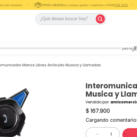
 todo momento. ‎ ‎ ‎ ‎ •‎ ‎ ‎ ‎ ‎
ENVIO GRATIS
por compras iguales o superiores a $300k
VER MÁS
‎ ‎ ‎ ‎ •‎ ‎ ‎ ‎
¡E
para tu
omunicador Manos Libres Antiruido Musica y Llamadas
Interomunica
Musica y Ll
Vendido por:
amlcomercia
$ 167.900
Cargando comentari
－
＋