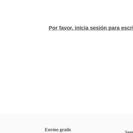
&nbsp;
Bluetooth: Conexi&oa
tel&eacute;fonos m&oa
Por favor, inicia sesión para escr
Sonido Est&eacute;re
de audio.
Reducci&oacute;n de 
incluso en entornos r
Llamadas Manos Libre
mientras conduces.
F&aacute;cil Instala
mayor&iacute;a de l
Dimensiones Aproxim
Dimensiones de los A
4.5 cm Grosor: 1 cm 
*IMPORTANTE* El colo
disponibilidad en el
a
Envíos gratis
Seg