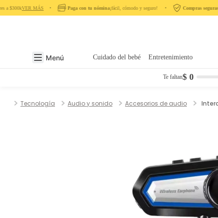
s a $300k
VER MÁS
‎ ‎ ‎ ‎ •‎ ‎ ‎ ‎
Paga con tu nómina
¡fácil, cómodo y seguro! ‎ ‎ ‎ ‎ •‎ ‎ ‎ ‎
Compras seguras
en
Menú
Cuidado del bebé
Entretenimiento
$ 0
Te faltan
Tecnología
Audio y sonido
Accesorios de audio
Inter