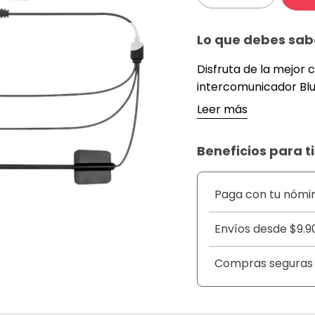
Lo que debes sab
Disfruta de la mejor
intercomunicador Blu
moto. Con&eacute;cta
Leer más
llamadas sin usar las
favorita con sonido e
Beneficios para ti
tecnolog&iacute;a de
conversaciones clara
&nbsp;
Paga con tu nómi
Este dispositivo cue
seguridad mientras co
Envíos desde $9.9
diario o aventuras e
&nbsp;
Compras seguras
DETALLES
&nbsp;