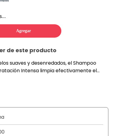
ondos
os…
Agregar
er de este producto
elos suaves y desenredados, el Shampoo
tación Intensa limpia efectivamente el
ar gracias
 agentes acondicionadores. Además,
gico, es hipoalergénico y libre de corloantes,
 ftalatos. Los resultados serán aún mejores si
os productos de la línea acondicionador y
na
00