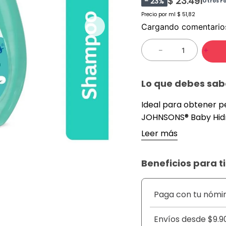
$ 23.491
-
23
%
Otros F
Precio por
ml
$ 51,82
Cargando comentari
－
＋
Lo que debes sab
Ideal para obtener p
JOHNSONS® Baby Hidra
pelo de tu bebé y lo deja hidratados y fácil de desenred
Leer más
a su fórmula con 3x más
cuenta con pH fisioló
Beneficios para ti
parabenos, sulfatos y
se complementa con l
crema para peinar.
Paga con tu nómi
Envíos desde $9.9