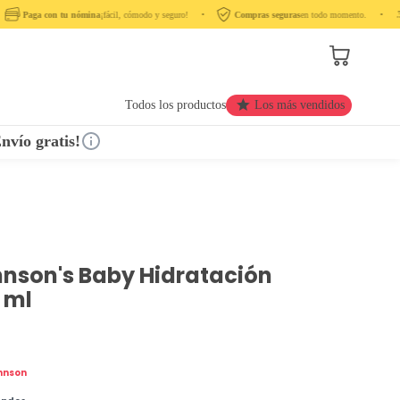
Paga con tu nómina
¡fácil, cómodo y seguro! ‎ ‎ ‎ ‎ •‎ ‎ ‎ ‎
Compras seguras
en todo momento. ‎ ‎ ‎ ‎ •‎ ‎ ‎ ‎ ‎
Todos los productos
Los más vendidos
nvío gratis!
son's Baby Hidratación
 ml
hnson