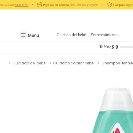
es a $300k
VER MÁS
‎ ‎ ‎ ‎ •‎ ‎ ‎ ‎
Paga con tu nómina
¡fácil, cómodo y seguro! ‎ ‎ ‎ ‎ •‎ ‎ ‎ ‎
Compras seguras
e
Menú
Cuidado del bebé
Entretenimiento
$ 0
Te faltan
Cuidado del bebé
Cuidado capilar bebé
Shampoo Johnson