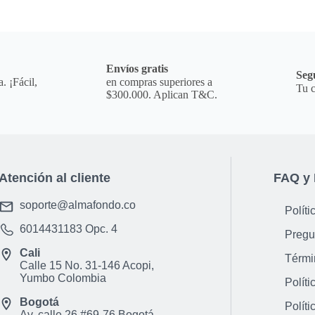
a
Envíos gratis
Seg
. ¡Fácil,
en compras superiores a
Tu c
$300.000. Aplican T&C.
Atención al cliente
FAQ y 
soporte@almafondo.co
Políti
6014431183
Opc. 4
Pregu
Cali
Térmi
Calle 15 No. 31-146 Acopi,
Yumbo Colombia
Políti
Bogotá
Políti
Av. calle 26 #69-76 Bogotá,