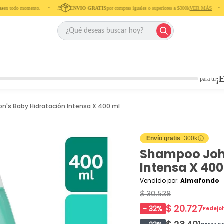
n todo momento. ‎ ‎ ‎ ‎ •‎ ‎ ‎ ‎ ‎
ENVIO GRATIS
por compras iguales o superiores a $300k
VER MÁS
‎ ‎ ‎ ‎ •‎ ‎ ‎ ‎
¡E
para tu
's Baby Hidratación Intensa X 400 ml
Envío gratis
+300k
Shampoo John
Intensa X 400
Vendido por:
Almafondo
$ 30.538
$ 20.727
-
32
%
Fedejo