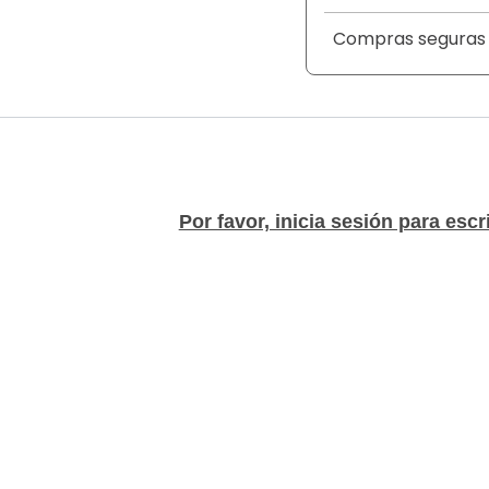
nutrición renovadora 
dermatológicamente
Compras seguras
suaves y seguros para tu piel. El pack incluye 1
cada una, lo que sign
mantener tu piel limpia y s
y sándalo, 3 Avena aceite almendras, 3 Aloe y vitamina E 3 Fórmula
original. ¡Y no te preocupes por quedarte sin tu favorito, ya que
cada pack incluye un
Por favor, inicia sesión para escr