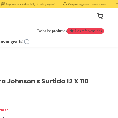
Paga con tu nómina
¡fácil, cómodo y seguro! ‎ ‎ ‎ ‎ •‎ ‎ ‎ ‎
Compras seguras
en todo momento. ‎ ‎ ‎ ‎ •‎ ‎ ‎ ‎ ‎
Todos los productos
Los más vendidos
nvío gratis!
a Johnson's Surtido 12 X 110
hnson