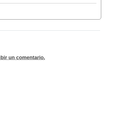
o la fórmula original, todos están
 comprobados para asegurarse de que sean
2 unidades de 110 g
ifica que tendrás suficiente jabón para
uave durante semanas. Incluye: 3 Rosas
a variedad de aromas y fórmulas!
ibir un comentario.