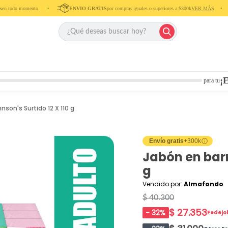
n todo momento. ‎ ‎ ‎ ‎ •‎ ‎ ‎ ‎ ‎
ENVIO GRATIS
por compras iguales o superiores a $300k
VER MÁS
‎ ‎ ‎ ‎ •‎ ‎ ‎ ‎
¡E
para tu
nson's Surtido 12 X 110 g
Envío gratis
+300k
Jabón en barr
g
Vendido por:
Almafondo
$ 40.300
$ 27.353
-
32
%
Fedejo