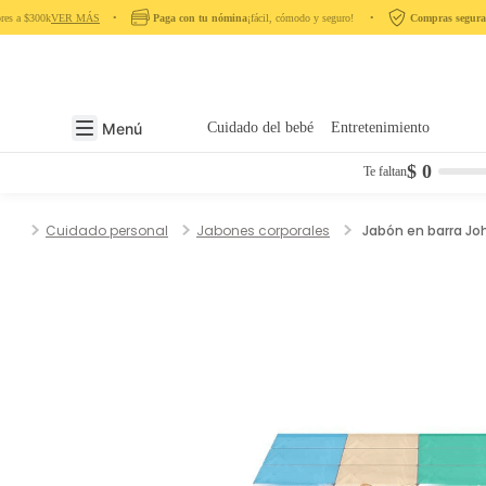
es a $300k
VER MÁS
‎ ‎ ‎ ‎ •‎ ‎ ‎ ‎
Paga con tu nómina
¡fácil, cómodo y seguro! ‎ ‎ ‎ ‎ •‎ ‎ ‎ ‎
Compras seguras
e
Menú
Cuidado del bebé
Entretenimiento
$ 0
Te faltan
Cuidado personal
Jabones corporales
Jabón en barra Joh