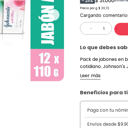
$ 31.000
-
23
%
Otros F
Precio por
g
$ 20,72
Cargando comentari
－
＋
Lo que debes sab
Pack de jabones en b
cotidiano. Johnson's Jabón Surtido 12 Unidades. Cada barra es de
110 g es un producto
Leer más
limpieza suave y efec
aromas y fórmulas, e
Beneficios para ti
gracias a sus agentes 
cuatro variedades de
satisfacer diferentes 
Paga con tu nómi
jabón perfecto para t
sándalo, la suavidad 
Envíos desde $9.9