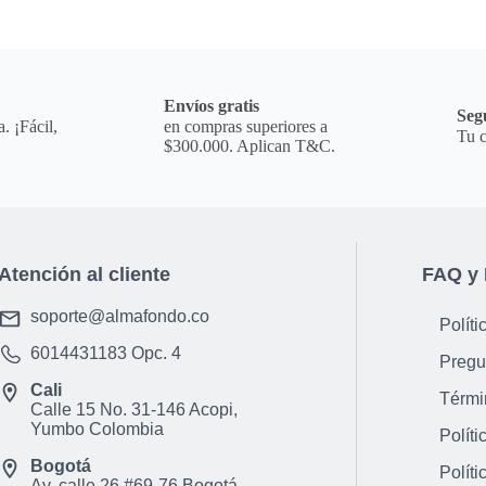
a
Envíos gratis
Seg
. ¡Fácil,
en compras superiores a
Tu c
$300.000. Aplican T&C.
Atención al cliente
FAQ y 
soporte@almafondo.co
Políti
6014431183
Opc. 4
Pregu
Cali
Térmi
Calle 15 No. 31-146 Acopi,
Yumbo Colombia
Políti
Bogotá
Políti
Av. calle 26 #69-76 Bogotá,