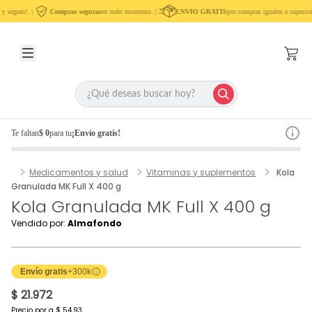
y seguro!. |
Compras seguras
en todo momento. |
ENVIO GRATIS
por compras iguales o superior
Te faltan
$ 0
para tu
¡Envío gratis!
Medicamentos y salud
Vitaminas y suplementos
Kola
Granulada MK Full X 400 g
Kola Granulada MK Full X 400 g
Vendido por:
Almafondo
Envío gratis
+300k
$ 21.972
Precio por
g
$ 54,93