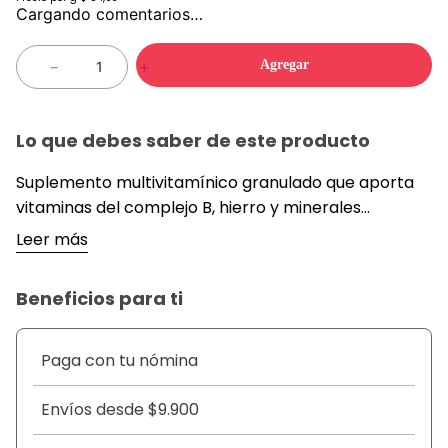
Cargando comentarios…
Agregar
－
＋
Lo que debes saber de este producto
Suplemento multivitamínico granulado que aporta
vitaminas del complejo B, hierro y minerales
esenciales para fortalecer el rendimiento físico y
Leer más
mental. Su fórmula está orientada a combatir el
cansancio y mejorar la vitalidad diaria, siendo un
Beneficios para ti
complemento nutricional clásico para toda la
familia.
Paga con tu nómina
Envíos desde $9.900