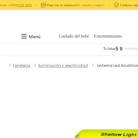
ores a $300k
VER MÁS
‎ ‎ ‎ ‎ •‎ ‎ ‎ ‎
Paga con tu nómina
¡fácil, cómodo y seguro! ‎ ‎ ‎ ‎ •‎ ‎ ‎ ‎
Compras segur
Menú
Cuidado del bebé
Entretenimiento
$ 0
Te faltan
Ferretería
Iluminación y electricidad
Linterna Led Acuátic