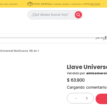
n todo momento. ‎ ‎ ‎ ‎ •‎ ‎ ‎ ‎ ‎
ENVIO GRATIS
por compras iguales o superiores a $300k
VER MÁS
‎ ‎ ‎ ‎ •‎ ‎ ‎ ‎
¡E
para tu
 Universal Multiusos 48 en 1
Llave Univers
Vendido por:
amlcomercia
$ 63.900
Cargando comentari
－
＋