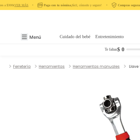
s a $300k
VER MÁS
‎ ‎ ‎ ‎ •‎ ‎ ‎ ‎
Paga con tu nómina
¡fácil, cómodo y seguro! ‎ ‎ ‎ ‎ •‎ ‎ ‎ ‎
Compras seguras
e
Menú
Cuidado del bebé
Entretenimiento
$ 0
Te faltan
Ferretería
Herramientas
Herramientas manuales
Llave