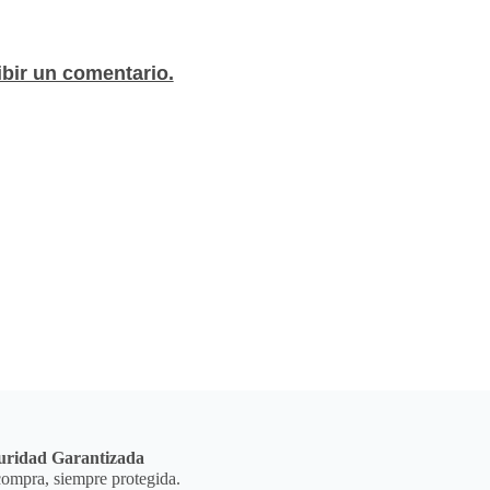
emente sin deslizarse. La llave de tigre
eslizante que proporciona más facilidad de
ibir un comentario.
r la eficiencia del trabajo..***
ANTE **El color de la foto es referencial
los atributos del producto y al mismo tiempo
a de despacho. Pero dejamos la aclaración
esente por si te llegara en otro color.**
 Garantia: 1 Mes **** La garantía de este
amente por defectos de fábrica, no por
r mal uso o por desconocimiento de uso del
e tramitará bajo las políticas, términos y
idos por la empresa. ****
uridad Garantizada
ompra, siempre protegida.