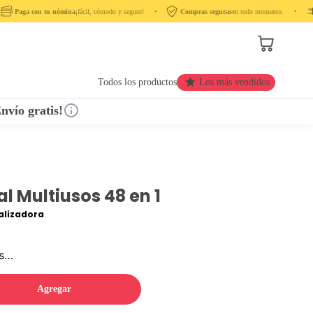
Paga con tu nómina
¡fácil, cómodo y seguro! ‎ ‎ ‎ ‎ •‎ ‎ ‎ ‎
Compras seguras
en todo momento. ‎ ‎ ‎ ‎ •‎ ‎ ‎ ‎ ‎
Todos los productos
Los más vendidos
nvío gratis!
al Multiusos 48 en 1
lizadora
os…
Agregar