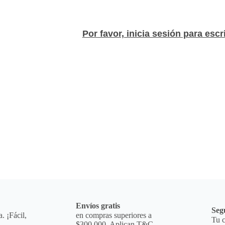
mantener tu mano firm
tiene un mango antid
Por favor, inicia sesión para escr
uso y ayuda a aumenta
**INFORMACION IMPORT
para que puedas ver 
es la opción 1 nuestr
para que lo tengas pr
****Observaciones De
producto es exclusiv
daños ocasionados po
cliente. La garantía s
condiciones establec
a
Envíos gratis
Seg
. ¡Fácil,
en compras superiores a
Tu c
$300.000. Aplican T&C.