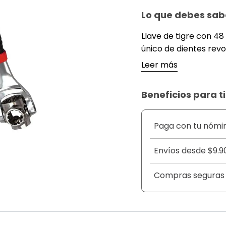
Lo que debes sab
Llave de tigre con 48
único de dientes rev
estándar y métricos,
Leer más
más tamaños No más 
herramientas pesadas
Beneficios para ti
grados de diferentes
estoy seguro de lo bi
para trabajos extraño
Paga con tu nómi
trabajo..*** Herrami
ampliamente utilizada
Envíos desde $9.9
profesional diseñada
alrededor de la casa, 
Compras seguras
lugar, en cualquier m
interior, vehículo ex
mango: el diseño erg
cuando lo usas. El m