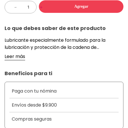
Agregar
－
＋
Lo que debes saber de este producto
Lubricante especialmente formulado para la
lubricación y protección de la cadena de
transmisión de motocicletas. Reduce la fricción
Leer más
entre los componentes, disminuye el desgaste por
uso continuo y protege contra la corrosión,
Beneficios para ti
manteniendo un funcionamiento suave y eficiente
de la cadena. Ideal para uso diario en motos de alto
rendimiento, scooters y motocicletas de trabajo.
Paga con tu nómina
Características Principales
Fórmula diseñada para lubricar eficazmente la
Envíos desde $9.900
cadena y prolongar su vida útil.
Reduce el desgaste y la fricción entre los eslabones
Compras seguras
y piñones.