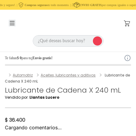
o y seguro!. |
Compras seguras
en todo momento. |
ENVIO GRATIS
por compras iguales o superi
Te faltan
$ 0
para tu
¡Envío gratis!
Automotriz
Aceites, lubricantes y aditivos
Lubricante de
Cadena X 240 mL
Lubricante de Cadena X 240 mL
Vendido por:
Llantas Lucero
$ 36.400
Cargando comentarios…