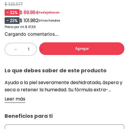
$ 132.577
$ 89.984
-
32
%
Fedejohnson
$ 101.982
-
23
%
Otros Fondos
Precio por
ml
$ 47,56
Cargando comentarios…
Agregar
－
＋
Lo que debes saber de este producto
Ayuda a la piel severamente deshidratada, áspera y
seca a retener la humedad. Su fórmula extra-
enriquecida con emolientes proporciona
Leer más
humectación inmediata que incrementa la
capacidad natural de la piel para conservar su
Beneficios para ti
humectación en tan solo una semana.