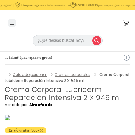
 seguro!. |
Compras seguras
en todo momento. |
ENVIO GRATIS
por compras iguales o superior
Te faltan
$ 0
para tu
¡Envío gratis!
Cuidado personal
Cremas corporales
Crema Corporal
Lubriderm Reparación Intensiva 2 X 946 ml
Crema Corporal Lubriderm
Reparación Intensiva 2 X 946 ml
Vendido por:
Almafondo
Envío gratis
+300k