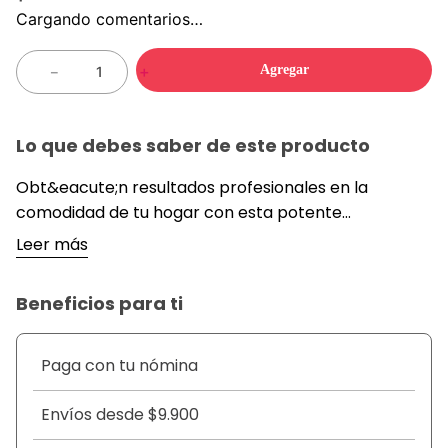
Cargando comentarios…
Agregar
－
＋
Lo que debes saber de este producto
Obt&eacute;n resultados profesionales en la
comodidad de tu hogar con esta potente
m&aacute;quina de cortar pelo. Dise&ntilde;ada
Leer más
para satisfacer las necesidades tanto de estilistas
profesionales como de usuarios dom&eacute;sticos,
Beneficios para ti
esta cortadora de cabello ofrece un rendimiento
superior y una durabilidad excepcional. Su
dise&ntilde;o ergon&oacute;mico y sus
Paga con tu nómina
m&uacute;ltiples funciones la convierten en una
herramienta indispensable para mantener un estilo
Envíos desde $9.900
impecable y moderno.