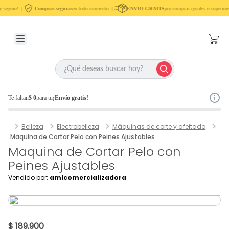
 seguro!. |
Compras seguras
en todo momento. |
ENVIO GRATIS
por compras iguales o superiore
Te faltan
$ 0
para tu
¡Envío gratis!
Belleza
Electrobelleza
Máquinas de corte y afeitado
Maquina de Cortar Pelo con Peines Ajustables
Maquina de Cortar Pelo con
Peines Ajustables
Vendido por:
amlcomercializadora
$ 189.900