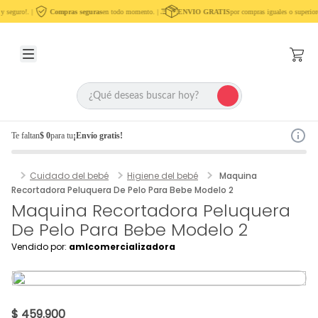
 seguro!. |
Compras seguras
en todo momento. |
ENVIO GRATIS
por compras iguales o superior
Te faltan
$ 0
para tu
¡Envío gratis!
Cuidado del bebé
Higiene del bebé
Maquina
Recortadora Peluquera De Pelo Para Bebe Modelo 2
Maquina Recortadora Peluquera
De Pelo Para Bebe Modelo 2
Vendido por:
amlcomercializadora
$ 459.900