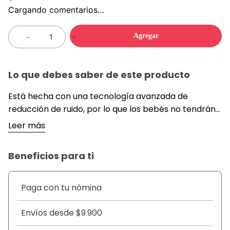
Cargando comentarios…
Agregar
－
＋
Lo que debes saber de este producto
Está hecha con una tecnología avanzada de
reducción de ruido, por lo que los bebés no tendrán
miedo y se puede utilizar incluso cuando duermen. La
Leer más
hoja de cerámica está diseñada para bebés de 0 a
12 años, ofrece protección para evitar daños en la
Beneficios para ti
piel del bebé.*** DETALLES ***Sonido por debajo de
65 decibeles para que el/la niño/a se sienta
seguro/a;.*** Apta para todo tipo de cabello;.***
Paga con tu nómina
Suave al tacto;.*** Incluye traba de bloqueo de
seguridad para niños cuando no está en uso;.*** Para
Envíos desde $9.900
cabellos secos o mojados;.*** Batería de litio