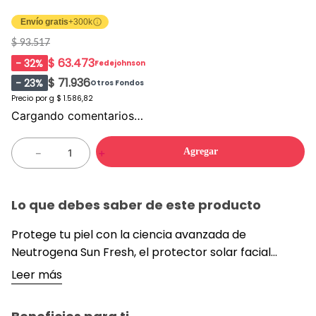
Envío gratis
+300k
$ 93.517
$ 63.473
-
32
%
Fedejohnson
$ 71.936
-
23
%
Otros Fondos
Precio por
g
$ 1.586,82
Cargando comentarios…
Agregar
－
＋
Lo que debes saber de este producto
Protege tu piel con la ciencia avanzada de
Neutrogena Sun Fresh, el protector solar facial
diseñado específicamente para las necesidades de
Leer más
las pieles mixtas a grasas. Su fórmula ultraligera
cuenta con la tecnología Helioplex, que ofrece una