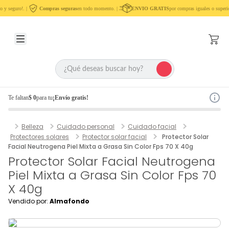
 y seguro!. |
Compras seguras
en todo momento. |
ENVIO GRATIS
por compras iguales o superio
Te faltan
$ 0
para tu
¡Envío gratis!
Belleza
Cuidado personal
Cuidado facial
Protectores solares
Protector solar facial
Protector Solar
Facial Neutrogena Piel Mixta a Grasa Sin Color Fps 70 X 40g
Protector Solar Facial Neutrogena
Piel Mixta a Grasa Sin Color Fps 70
X 40g
Vendido por:
Almafondo