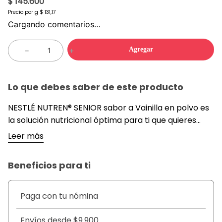
$ 145.600
Precio por
g
$ 131,17
Cargando comentarios…
Agregar
－
＋
Lo que debes saber de este producto
NESTLÉ NUTREN® SENIOR sabor a Vainilla en polvo es
la solución nutricional óptima para ti que quieres
recuperar masa muscular y mantener tu vitalidad.
Leer más
Diseñado especialmente para adultos y adultos
mayores, su suave y delicioso sabor lo hace ideal
Beneficios para ti
para consumir solo o incorporarlo fácilmente en
distintas preparaciones.
Paga con tu nómina
Envíos desde $9.900