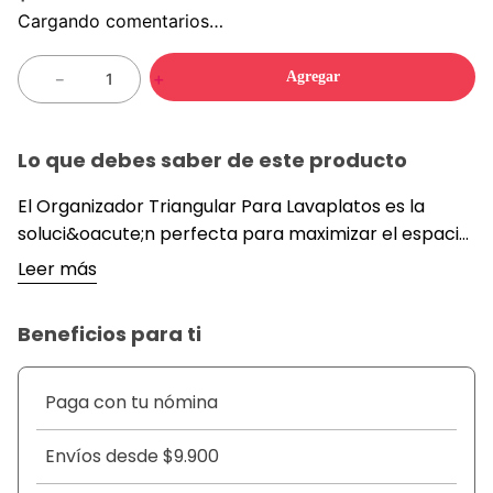
Cargando comentarios…
Agregar
－
＋
Lo que debes saber de este producto
El Organizador Triangular Para Lavaplatos es la
soluci&oacute;n perfecta para maximizar el espacio
en tu cocina y mantener tus utensilios de limpieza al
Leer más
alcance de la mano. Dise&ntilde;ado para encajar en
las esquinas del lavaplatos, este estante
Beneficios para ti
vers&aacute;til y resistente permite un drenaje
eficiente y almacenamiento organizado de esponjas,
estropajos y otros accesorios de limpieza.
Paga con tu nómina
&nbsp;
DETALLES
Envíos desde $9.900
&nbsp;