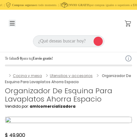
. |
Compras seguras
en todo momento. |
ENVIO GRATIS
por compras iguales o superiores a $30
Te faltan
$ 0
para tu
¡Envío gratis!
Cocina y mesa
Utensilios y accesorios
Organizador De
Esquina Para Lavaplatos Ahorra Espacio
Organizador De Esquina Para
Lavaplatos Ahorra Espacio
Vendido por:
amlcomercializadora
$ 49.900