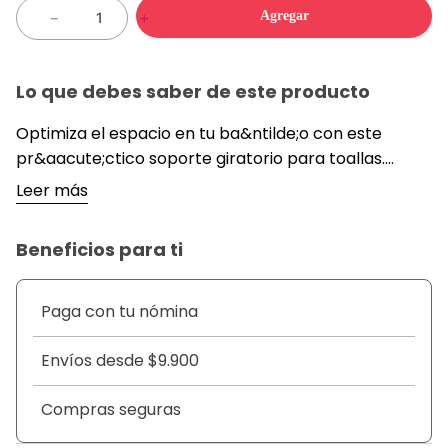
Agregar
－
＋
Lo que debes saber de este producto
Optimiza el espacio en tu ba&ntilde;o con este
pr&aacute;ctico soporte giratorio para toallas.
Dise&ntilde;ado para ser montado
Leer más
f&aacute;cilmente con sus bases adhesivas a la
baldosa sin necesidad de herramientas, este
Beneficios para ti
organizador de toallas cuenta con brazos giratorios
que permiten colgar varias toallas peque&ntilde;as
de manera ordenada y accesible. Ideal para
Paga con tu nómina
mantener tus toallas secas y bien organizadas.
&nbsp;
Envíos desde $9.900
DETALLES
&nbsp;
Compras seguras