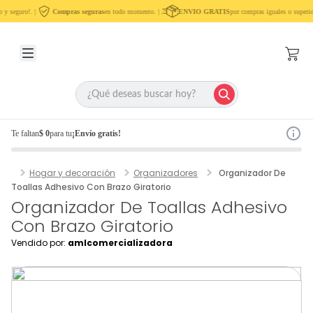
 y seguro!. |
Compras seguras
en todo momento. |
ENVIO GRATIS
por compras iguales o superio
Te faltan
$ 0
para tu
¡Envío gratis!
Hogar y decoración
Organizadores
Organizador De
Toallas Adhesivo Con Brazo Giratorio
Organizador De Toallas Adhesivo
Con Brazo Giratorio
Vendido por:
amlcomercializadora