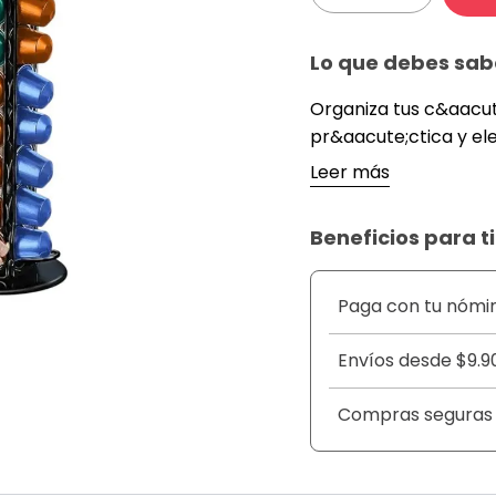
Lo que debes sab
Organiza tus c&aacut
pr&aacute;ctica y ele
dise&ntilde;o vertica
Leer más
f&aacute;cilmente a 
ordenada y moderna. 
Beneficios para ti
para varias c&aacute
&nbsp;
DETALLES
Paga con tu nómi
&nbsp;
Envíos desde $9.9
Material: Pl&aacute;s
C&aacute;psulas com
Compras seguras
No incluye capsulas
Largo x Altura: 11 cm