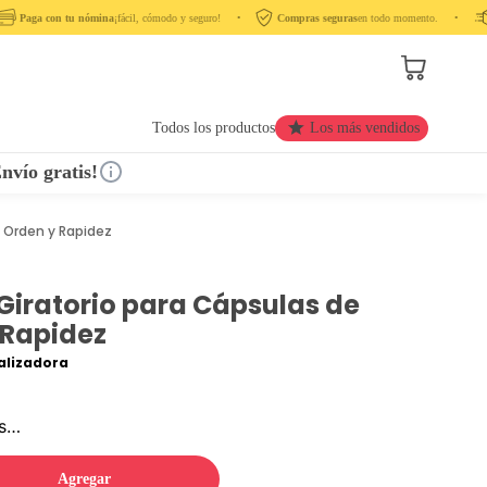
Paga con tu nómina
¡fácil, cómodo y seguro! ‎ ‎ ‎ ‎ •‎ ‎ ‎ ‎
Compras seguras
en todo momento. ‎ ‎ ‎ ‎ •‎ ‎ ‎ ‎ ‎
Todos los productos
Los más vendidos
nvío gratis!
 Orden y Rapidez
Giratorio para Cápsulas de
 Rapidez
lizadora
os…
Agregar