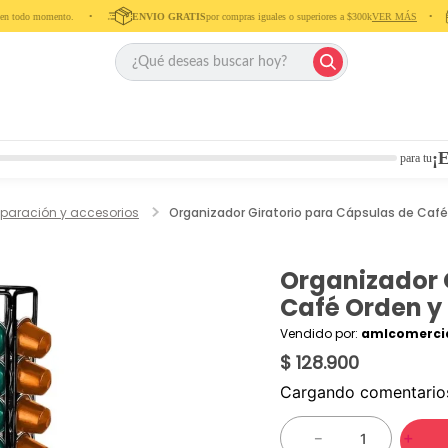
todo momento. ‎ ‎ ‎ ‎ •‎ ‎ ‎ ‎ ‎
ENVIO GRATIS
por compras iguales o superiores a $300k
VER MÁS
‎ ‎ ‎ ‎ •‎ ‎ ‎ ‎
¡E
para tu
eparación y accesorios
Organizador Giratorio para Cápsulas de Café
Organizador 
Café Orden y
Vendido por:
amlcomercia
$ 128.900
Cargando comentari
－
＋