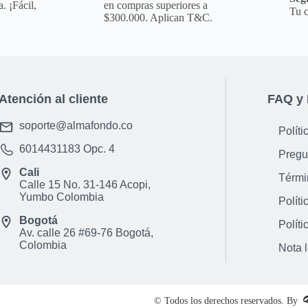
ni ning&uacute;n otr
. ¡Fácil,
en compras superiores a
Tu c
Observaciones De Gar
$300.000. Aplican T&C.
de este producto es 
f&aacute;brica, no p
desconocimiento de us
tramitar&aacute; bajo
Atención al cliente
FAQ y 
condiciones establec
soporte@almafondo.co
Políti
6014431183
Opc. 4
Pregu
Cali
Térmi
Calle 15 No. 31-146 Acopi,
Yumbo Colombia
Políti
Bogotá
Políti
Av. calle 26 #69-76 Bogotá,
Colombia
Nota 
© Todos los derechos reservados. By