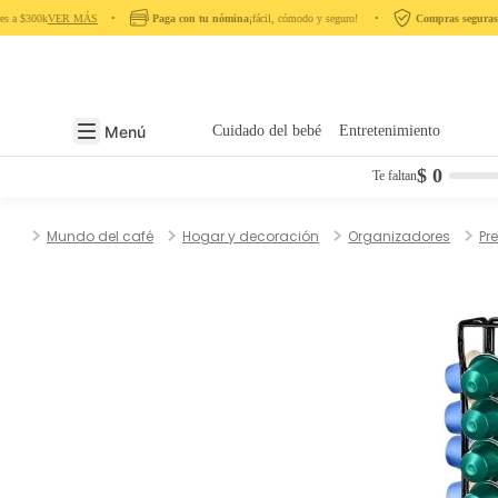
s a $300k
VER MÁS
‎ ‎ ‎ ‎ •‎ ‎ ‎ ‎
Paga con tu nómina
¡fácil, cómodo y seguro! ‎ ‎ ‎ ‎ •‎ ‎ ‎ ‎
Compras seguras
en 
Menú
Cuidado del bebé
Entretenimiento
$ 0
Te faltan
Mundo del café
Hogar y decoración
Organizadores
Pr