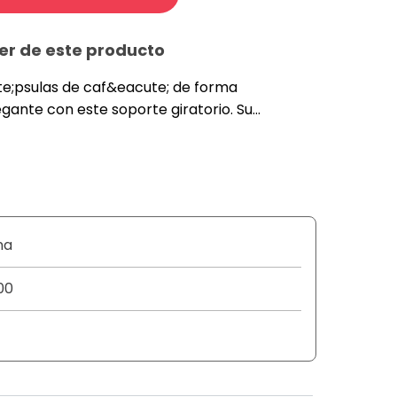
er de este producto
e;psulas de caf&eacute; de forma
gante con este soporte giratorio. Su
l ahorra espacio, permite acceder
tus sabores favoritos y mantiene tu cocina
Ideal para hogares y oficinas, con capacidad
;psulas.
na
00
tico
patibles: capsulas de cafe estandar
 x 37 cm