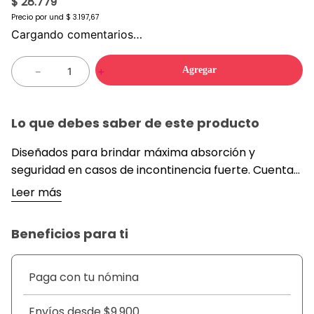
$ 28.779
Precio por
und
$ 3.197,67
Cargando comentarios…
Agregar
－
＋
Lo que debes saber de este producto
Diseñados para brindar máxima absorción y
seguridad en casos de incontinencia fuerte. Cuentan
con una cubierta tipo tela que permite la
Leer más
transpiración de la piel y un sistema de control de
olores que garantiza discreción. Su ajuste anatómico
Beneficios para ti
en talla L asegura comodidad y protección durante
periodos prolongados.
Paga con tu nómina
Envíos desde $9.900