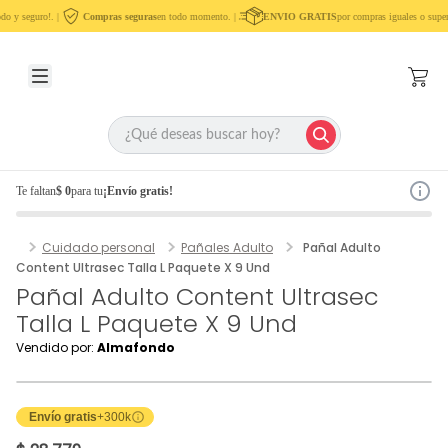
do y seguro!. |
Compras seguras
en todo momento. |
ENVIO GRATIS
por compras iguales o super
Te faltan
$ 0
para tu
¡Envío gratis!
Cuidado personal
Pañales Adulto
Pañal Adulto
Content Ultrasec Talla L Paquete X 9 Und
Pañal Adulto Content Ultrasec
Talla L Paquete X 9 Und
Vendido por:
Almafondo
Envío gratis
+300k