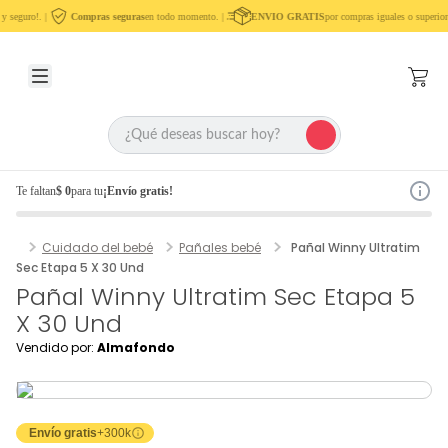
 seguro!. |
Compras seguras
en todo momento. |
ENVIO GRATIS
por compras iguales o superior
Te faltan
$ 0
para tu
¡Envío gratis!
Cuidado del bebé
Pañales bebé
Pañal Winny Ultratim
Sec Etapa 5 X 30 Und
Pañal Winny Ultratim Sec Etapa 5
X 30 Und
Vendido por:
Almafondo
Envío gratis
+300k