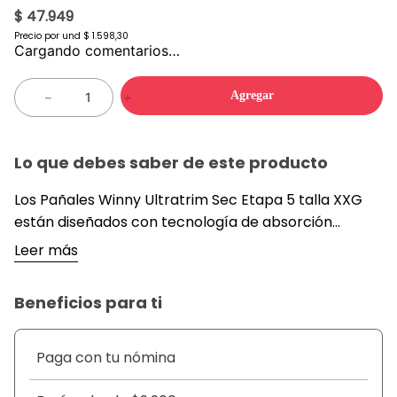
$ 47.949
Precio por
und
$ 1.598,30
Cargando comentarios…
Agregar
－
＋
Lo que debes saber de este producto
Los Pañales Winny Ultratrim Sec Etapa 5 talla XXG
están diseñados con tecnología de absorción
avanzada que ayuda a retener la humedad por más
Leer más
tiempo, contribuyendo a mantener la piel del bebé
seca y protegida. Su diseño ergonómico se adapta al
Beneficios para ti
cuerpo del niño durante la etapa de mayor
movimiento, brindando comodidad y seguridad
durante el día. Además, su empaque de 50 unidades
Paga con tu nómina
ofrece una solución práctica para el uso diario.