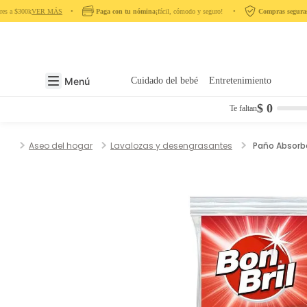
s a $300k
VER MÁS
‎ ‎ ‎ ‎ •‎ ‎ ‎ ‎
Paga con tu nómina
¡fácil, cómodo y seguro! ‎ ‎ ‎ ‎ •‎ ‎ ‎ ‎
Compras seguras
en
Menú
Cuidado del bebé
Entretenimiento
$ 0
Te faltan
Aseo del hogar
Lavalozas y desengrasantes
Paño Absorbe