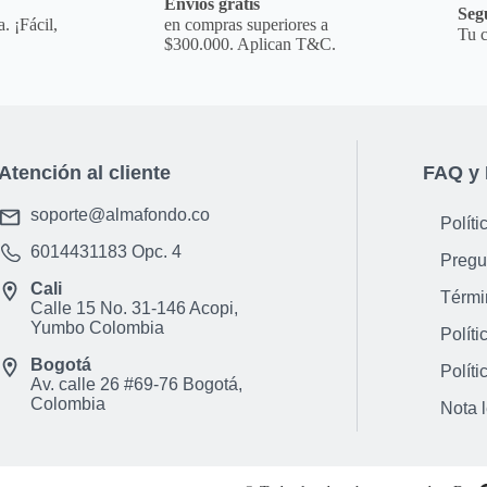
a
Envíos gratis
Seg
. ¡Fácil,
en compras superiores a
Tu c
$300.000. Aplican T&C.
Atención al cliente
FAQ y 
soporte@almafondo.co
Políti
6014431183
Opc. 4
Pregu
Cali
Térmi
Calle 15 No. 31-146 Acopi,
Yumbo Colombia
Políti
Bogotá
Políti
Av. calle 26 #69-76 Bogotá,
Colombia
Nota 