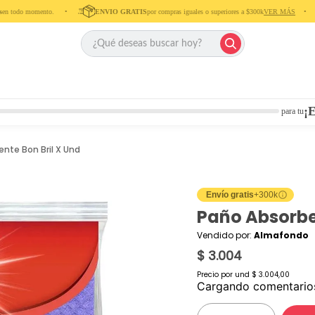
 todo momento. ‎ ‎ ‎ ‎ •‎ ‎ ‎ ‎ ‎
ENVIO GRATIS
por compras iguales o superiores a $300k
VER MÁS
‎ ‎ ‎ ‎ •‎ ‎ ‎ ‎
¡E
para tu
nte Bon Bril X Und
Envío gratis
+300k
Paño Absorben
Vendido por:
Almafondo
$ 3.004
Precio por
und
$ 3.004,00
Cargando comentari