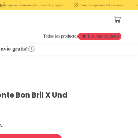
Paga con tu nómina
¡fácil, cómodo y seguro! ‎ ‎ ‎ ‎ •‎ ‎ ‎ ‎
Compras seguras
en todo momento. ‎ ‎ ‎ ‎ •‎ ‎ ‎ ‎ ‎
Todos los productos
Los más vendidos
nvío gratis!
te Bon Bril X Und
os…