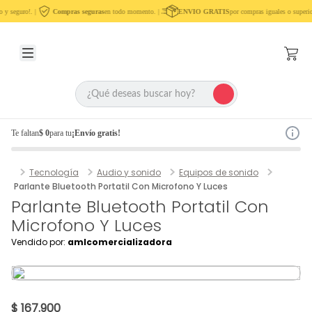
 y seguro!. |
Compras seguras
en todo momento. |
ENVIO GRATIS
por compras iguales o superio
Te faltan
$ 0
para tu
¡Envío gratis!
Tecnología
Audio y sonido
Equipos de sonido
Parlante Bluetooth Portatil Con Microfono Y Luces
Parlante Bluetooth Portatil Con
Microfono Y Luces
Vendido por:
amlcomercializadora
$ 167.900