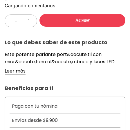
Cargando comentarios…
Agregar
－
＋
Lo que debes saber de este producto
Este potente parlante port&aacute;til con
micr&oacute;fono al&aacute;mbrico y luces LED
multicolor es perfecto para karaoke, reuniones,
Leer más
celebraciones o simplemente disfrutar tu
m&uacute;sica favorita con un sonido envolvente. Su
Beneficios para ti
dise&ntilde;o moderno y compacto lo hace
f&aacute;cil de transportar, mientras que su
bater&iacute;a recargable entretenimiento sin
Paga con tu nómina
preocuparte por cables. Con conexi&oacute;n
Bluetooth, entrada USB, auxiliar y ranura para
Envíos desde $9.900
microSD, tendr&aacute;s m&uacute;ltiples opciones