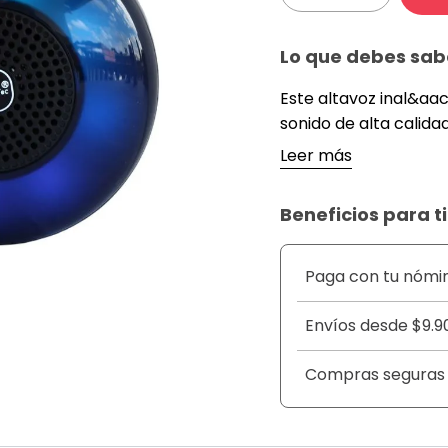
Lo que debes sab
Este altavoz inal&aa
sonido de alta calidad
Con luces LED multic
Leer más
perfecto para cualqu
familiares hasta fiest
Beneficios para ti
permite una transmis
&nbsp;
DETALLES
Paga con tu nómi
&nbsp;
Envíos desde $9.9
Conexi&oacute;n Ina
audio estable.
Compras seguras
Luces LED Multicolor:
a&ntilde;ade un efec