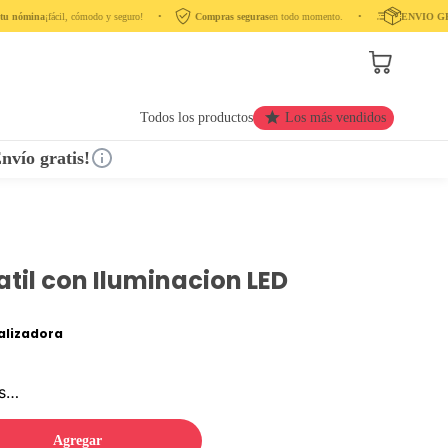
 nómina
¡fácil, cómodo y seguro! ‎ ‎ ‎ ‎ •‎ ‎ ‎ ‎
Compras seguras
en todo momento. ‎ ‎ ‎ ‎ •‎ ‎ ‎ ‎ ‎
ENVIO GRA
Todos los productos
Los más vendidos
nvío gratis!
atil con Iluminacion LED
lizadora
os…
Agregar