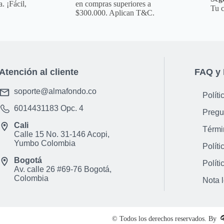
ni ning&uacute;n otr
. ¡Fácil,
en compras superiores a
Tu c
Observaciones De Gar
$300.000. Aplican T&C.
garant&iacute;a de e
defectos de f&aacute
mal uso o por descono
garant&iacute;a se tr
Atención al cliente
FAQ y 
t&eacute;rminos y co
soporte@almafondo.co
Políti
6014431183
Opc. 4
Pregu
Cali
Térmi
Calle 15 No. 31-146 Acopi,
Yumbo Colombia
Políti
Bogotá
Políti
Av. calle 26 #69-76 Bogotá,
Colombia
Nota 
© Todos los derechos reservados. By