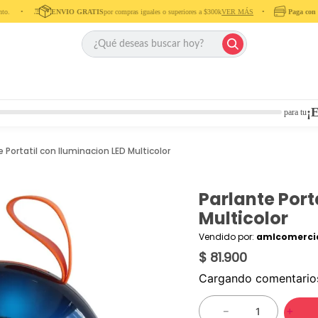
‎ •‎ ‎ ‎ ‎ ‎
ENVIO GRATIS
por compras iguales o superiores a $300k
VER MÁS
‎ ‎ ‎ ‎ •‎ ‎ ‎ ‎
Paga con tu
¡E
para tu
e Portatil con Iluminacion LED Multicolor
Parlante Port
Multicolor
Vendido por:
amlcomercia
$ 81.900
Cargando comentari
－
＋