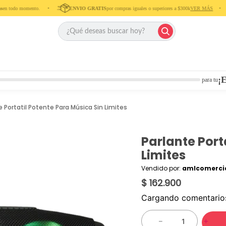
n todo momento. ‎ ‎ ‎ ‎ •‎ ‎ ‎ ‎ ‎
ENVIO GRATIS
por compras iguales o superiores a $300k
VER MÁS
‎ ‎ ‎ ‎ •‎ ‎ ‎ ‎
¡E
para tu
e Portatil Potente Para Música Sin Limites
Parlante Port
Limites
Vendido por:
amlcomercia
$ 162.900
Cargando comentari
－
＋