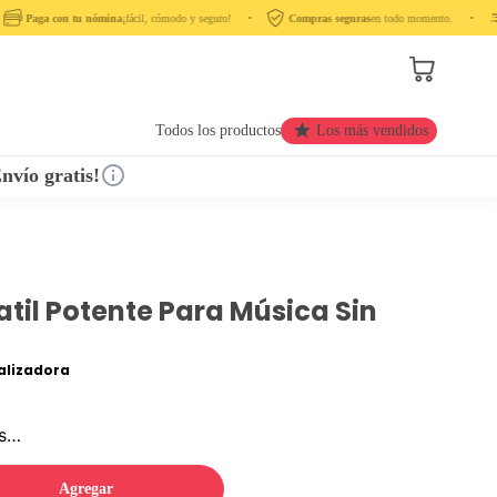
Paga con tu nómina
¡fácil, cómodo y seguro! ‎ ‎ ‎ ‎ •‎ ‎ ‎ ‎
Compras seguras
en todo momento. ‎ ‎ ‎ ‎ •‎ ‎ ‎ ‎ ‎
Todos los productos
Los más vendidos
nvío gratis!
atil Potente Para Música Sin
lizadora
os…
Agregar