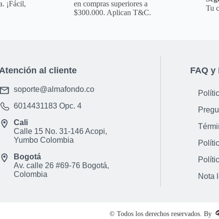
Material Duradero: F
. ¡Fácil,
en compras superiores a
Tu c
mayor resistencia al 
$300.000. Aplican T&C.
Entrada para Radio FM
directamente desde e
Dise&ntilde;o Antides
durante el uso.
Atención al cliente
FAQ y 
Compacto y Liviano: 
o incluso en la mano.
soporte@almafondo.co
Políti
cualquier dispositivo
6014431183
Opc. 4
Dimensiones del prod
Pregu
Cali
Térmi
Calle 15 No. 31-146 Acopi,
**INFORMACION IMPORT
Yumbo Colombia
Políti
para que puedas ver 
Bogotá
es la opci&oacute;n 
Políti
Av. calle 26 #69-76 Bogotá,
aclaraci&oacute;n par
Colombia
Nota 
otro color.**
NOTA : La foto de est
incluye ning&uacute;n
© Todos los derechos reservados. By