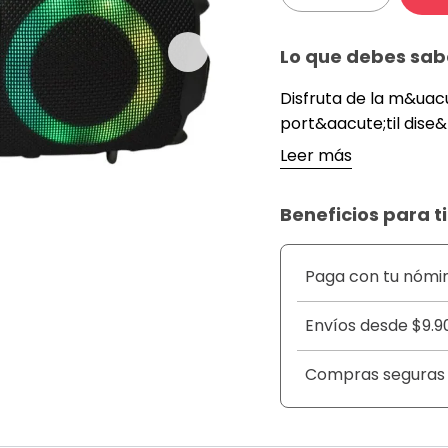
Lo que debes sab
Disfruta de la m&uacu
port&aacute;til dise&
sonido envolvente y p
Leer más
cualquier ocasi&oacu
dise&ntilde;o modern
Beneficios para ti
&uacute;nico. Gracia
Bluetooth, puedes si
dispositivos y llevar 
Paga con tu nómi
bater&iacute;a recar
interrupciones.
Envíos desde $9.9
&nbsp;
DETALLES
Compras seguras
&nbsp;