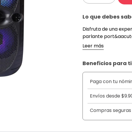
Lo que debes sab
Disfruta de una expe
parlante port&aacute;
y luces LED integrad
Leer más
reuniones, fiestas o
m&uacute;sica favorit
Beneficios para ti
podr&aacute;s reprod
dispositivos con tota
donde quieras!
Paga con tu nómi
&nbsp;
DETALLES
Envíos desde $9.9
&nbsp;
Compras seguras
Parlante port&aacute;
Luces LED que cambia