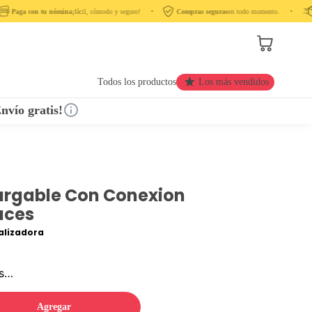
Paga con tu nómina
¡fácil, cómodo y seguro! ‎ ‎ ‎ ‎ •‎ ‎ ‎ ‎
Compras seguras
en todo momento. ‎ ‎ ‎ ‎ •‎ ‎ ‎ ‎ ‎
Todos los productos
Los más vendidos
nvío gratis!
argable Con Conexion
uces
lizadora
os…
Agregar