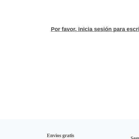
Compatible con USB, t
Reproduce m&uacute;
mayor comodidad.
Sonido potente y n&i
Por favor, inicia sesión para escr
Controles de volume
superior.
Ideal para uso en inte
transporte.
Entrada para micr&oa
presentaciones.
Bater&iacute;a reca
F&aacute;cil de empa
otros dispositivos.
*IMPORTANTE* El colo
disponibilidad en el
**INFORMACION IMPORT
para que puedas ver 
a
Envíos gratis
Seg