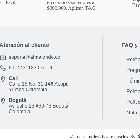
es la opci&oacute;n 
. ¡Fácil,
en compras superiores a
Tu c
aclaraci&oacute;n par
$300.000. Aplican T&C.
otro color. **
NOTA : La foto de est
incluye ning&uacute;n
ni ning&uacute;n otr
Atención al cliente
FAQ y 
Observaciones De Gar
de este producto es 
soporte@almafondo.co
Políti
f&aacute;brica, no p
6014431183
Opc. 4
desconocimiento de us
Pregu
tramitar&aacute; bajo
Cali
Térmi
Calle 15 No. 31-146 Acopi,
condiciones establec
Yumbo Colombia
Políti
Bogotá
Políti
Av. calle 26 #69-76 Bogotá,
Colombia
Nota 
© Todos los derechos reservados. By