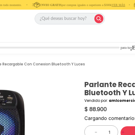
todo momento. ‎ ‎ ‎ ‎ •‎ ‎ ‎ ‎ ‎
ENVIO GRATIS
por compras iguales o superiores a $300k
VER MÁS
‎ ‎ ‎ ‎ •‎ ‎ ‎ ‎
¡E
para tu
e Recargable Con Conexion Bluetooth Y Luces
Parlante Rec
Bluetooth Y L
Vendido por:
amlcomercia
$ 88.900
Cargando comentari
－
＋