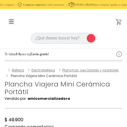
o y seguro!. |
Compras seguras
en todo momento. |
ENVIO GRATIS
por compras iguales o super
Te faltan
$ 0
para tu
¡Envío gratis!
Belleza
Electrobelleza
Planchas, secadores y rizadores
Plancha Viajera Mini Cerámica Portátil
Plancha Viajera Mini Cerámica
Portátil
Vendido por:
amlcomercializadora
$ 49.900
Cargando comentarios…