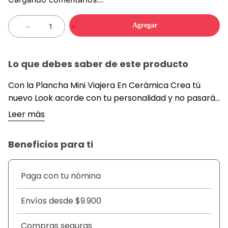
Agregar
－
＋
Lo que debes saber de este producto
Con la Plancha Mini Viajera En Cerámica Crea tú
nuevo Look acorde con tu personalidad y no pasarás
desapercibida, serás el centro de atracción. Para
Leer más
esto te presentamos este increíble Plancha para
Cabello Portátil con hermoso diseño ergonómico,
Beneficios para ti
colores de temporada que te permitirá lucir
radiante en cualquier momento y lugar
convirtiéndote en el foco de todas las miradas.
Paga con tu nómina
Utiliza este práctico artículo que podrás llevar en tu
bolso a todas partes para retocar tu cabello en el
Envíos desde $9.900
momento en el que desees o necesites.*** DETALLES
***Potencia del producto: 20W.*** Dimensión del
Compras seguras