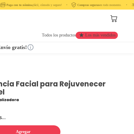
Paga con tu nómina
¡fácil, cómodo y seguro! ‎ ‎ ‎ ‎ •‎ ‎ ‎ ‎
Compras seguras
en todo momento. ‎ ‎ ‎ ‎ •‎ ‎ ‎ ‎ ‎
Todos los productos
Los más vendidos
nvío gratis!
ncia Facial para Rejuvenecer
el
lizadora
os…
Agregar