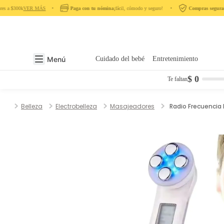
s a $300k
VER MÁS
‎ ‎ ‎ ‎ •‎ ‎ ‎ ‎
Paga con tu nómina
¡fácil, cómodo y seguro! ‎ ‎ ‎ ‎ •‎ ‎ ‎ ‎
Compras seguras
en
Menú
Cuidado del bebé
Entretenimiento
$ 0
Te faltan
Belleza
Electrobelleza
Masajeadores
Radio Frecuencia 