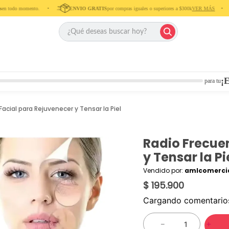
 todo momento. ‎ ‎ ‎ ‎ •‎ ‎ ‎ ‎ ‎
ENVIO GRATIS
por compras iguales o superiores a $300k
VER MÁS
‎ ‎ ‎ ‎ •‎ ‎ ‎ ‎
¡E
para tu
Facial para Rejuvenecer y Tensar la Piel
Radio Frecue
y Tensar la Pi
Vendido por:
amlcomercia
$ 195.900
Cargando comentari
－
＋