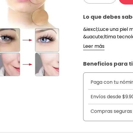
Lo que debes sab
&iexcl;Luce una piel 
&uacute;ltima tecnolo
terapia LED! Este dis
Leer más
reducir arrugas, mejor
producci&oacute;n d
Beneficios para ti
efectiva.
&nbsp;
Gracias a su avanzad
Paga con tu nómi
terapia de luz LED y 
circulaci&oacute;n sa
Envíos desde $9.9
sesi&oacute;n. Ideal 
tratamientos en spa 
Compras seguras
&nbsp;
DETALLES