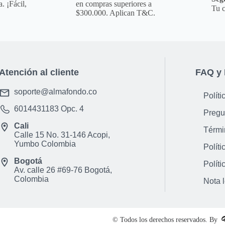
absorci&oacute;n de
. ¡Fácil,
en compras superiores a
Tu c
Dimensiones Aproxim
$300.000. Aplican T&C.
Profundo 4 cm
*IMPORTANTE* El colo
disponibilidad en el
Atención al cliente
FAQ y 
**INFORMACION IMPORT
para que puedas ver 
soporte@almafondo.co
Políti
es la opci&oacute;n 
6014431183
Opc. 4
aclaraci&oacute;n par
Pregu
otro color.**
Cali
Térmi
Calle 15 No. 31-146 Acopi,
NOTA : La foto de est
Yumbo Colombia
Políti
incluye ning&uacute;n
Bogotá
ni ning&uacute;n otr
Políti
Av. calle 26 #69-76 Bogotá,
Observaciones De Gar
Colombia
Nota 
de este producto es 
f&aacute;brica, no p
desconocimiento de us
© Todos los derechos reservados. By