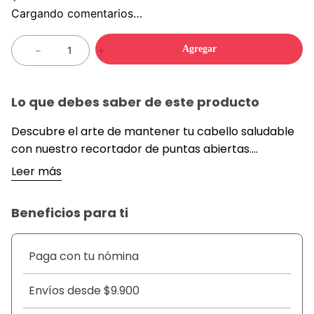
Cargando comentarios…
Agregar
－
＋
Lo que debes saber de este producto
Descubre el arte de mantener tu cabello saludable
con nuestro recortador de puntas abiertas.
Dise&ntilde;ado para eliminar las puntas
Leer más
da&ntilde;adas sin comprometer la longitud de tu
cabello, este recortador es la herramienta perfecta
Beneficios para ti
para quienes desean conservar su melena larga y
saludable. Port&aacute;til y f&aacute;cil de usar,
ofrece un cuidado profesional en la comodidad de tu
Paga con tu nómina
hogar.Con este recortador, podr&aacute;s decir
adi&oacute;s a las puntas abiertas y disfrutar de un
Envíos desde $9.900
cabello m&aacute;s sano y fuerte. Es ideal para