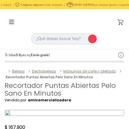
y seguro!. |
Compras seguras
en todo momento. |
ENVIO GRATIS
por compras iguales o superior
Te faltan
$ 0
para tu
¡Envío gratis!
Belleza
Electrobelleza
Máquinas de corte y afeitado
Recortador Puntas Abiertas Pelo Sano En Minutos
Recortador Puntas Abiertas Pelo
Sano En Minutos
Vendido por:
amlcomercializadora
$ 167.900