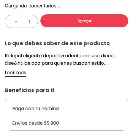
Cargando comentarios…
Agregar
－
＋
Lo que debes saber de este producto
Reloj inteligente deportivo ideal para uso diario,
dise&ntilde;ado para quienes buscan estilo,
comodidad y control de su actividad. Cuenta con
Leer más
pantalla digital clara, correa de silicona ajustable y
m&uacute;ltiples funciones para monitoreo
Beneficios para ti
personal. Perfecto para entrenar, trabajar o salir,
resistiendo el uso constante y
manteni&eacute;ndote conectado. Su dise&ntilde;o
Paga con tu nómina
moderno combina est&eacute;tica con practicidad,
ofreciendo medici&oacute;n de actividad,
Envíos desde $9.900
notificaciones y registro b&aacute;sico saludable.