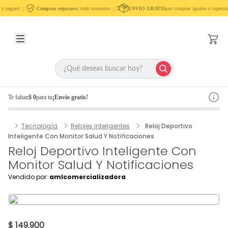
y seguro!. |
Compras seguras
en todo momento. |
ENVIO GRATIS
por compras iguales o superior
Te faltan
$ 0
para tu
¡Envío gratis!
Tecnología
Relojes inteligentes
Reloj Deportivo
Inteligente Con Monitor Salud Y Notificaciones
Reloj Deportivo Inteligente Con
Monitor Salud Y Notificaciones
Vendido por:
amlcomercializadora
$ 149.900