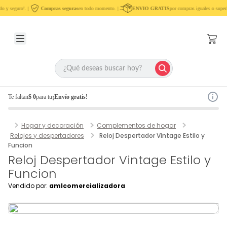
o y seguro!. |
Compras seguras
en todo momento. |
ENVIO GRATIS
por compras iguales o superi
Te faltan
$ 0
para tu
¡Envío gratis!
Hogar y decoración
Complementos de hogar
Relojes y despertadores
Reloj Despertador Vintage Estilo y
Funcion
Reloj Despertador Vintage Estilo y
Funcion
Vendido por:
amlcomercializadora