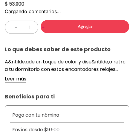
$ 53.900
Cargando comentarios…
Agregar
－
＋
Lo que debes saber de este producto
A&ntilde;ade un toque de color y dise&ntilde;o retro
a tu dormitorio con estos encantadores relojes
despertadores. Con una variedad de colores
Leer más
vibrantes y una est&eacute;tica cl&aacute;sica,
estos relojes no solo son funcionales, sino que
Beneficios para ti
tambi&eacute;n sirven como una pieza decorativa.
Perfectos para aquellos que aprecian el encanto del
dise&ntilde;o vintage, estos relojes ofrecen
Paga con tu nómina
funcionalidad moderna con un estilo
nost&aacute;lgico. Estos relojes despertadores son
Envíos desde $9.900